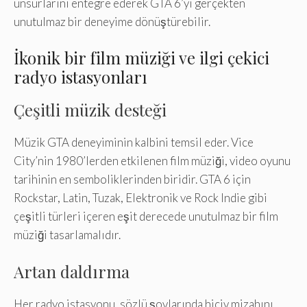
unsurlarını entegre ederek GTA 6’yı gerçekten
unutulmaz bir deneyime dönüştürebilir.
İkonik bir film müziği ve ilgi çekici
radyo istasyonları
Çeşitli müzik desteği
Müzik GTA deneyiminin kalbini temsil eder. Vice
City’nin 1980’lerden etkilenen film müziği, video oyunu
tarihinin en semboliklerinden biridir. GTA 6 için
Rockstar, Latin, Tuzak, Elektronik ve Rock Indie gibi
çeşitli türleri içeren eşit derecede unutulmaz bir film
müziği tasarlamalıdır.
Artan daldırma
Her radyo istasyonu, sözlü şovlarında hiciv mizahını