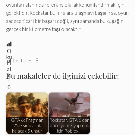
oyunları alanında referans olarak konumlandırmak için
gereklidir. Rockstar bu hırslara ulaşmayı başarırsa, oyun
sadece ticari bir başarı değil, aynı zamanda bu kuşağın
gerçek bir kilometre taşı olacaktır.
O
ku
Lectures :
8
m
al
Bu makaleler de ilginizi çekebilir:
ar
:
0
GTA 6: Fragman
Rockstar, GTA 6'dan
2'de sır olarak
önce yenilik yapmak
kalacak 5 unsur
için Roblox…