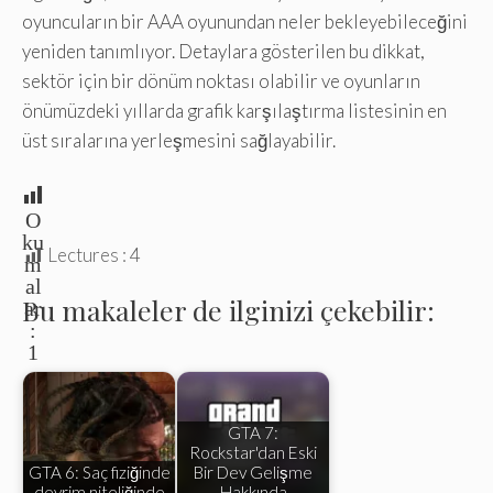
oyuncuların bir AAA oyunundan neler bekleyebileceğini
yeniden tanımlıyor. Detaylara gösterilen bu dikkat,
sektör için bir dönüm noktası olabilir ve oyunların
önümüzdeki yıllarda grafik karşılaştırma listesinin en
üst sıralarına yerleşmesini sağlayabilir.
O
ku
Lectures :
4
m
al
Bu makaleler de ilginizi çekebilir:
ar
:
1
GTA 7:
Rockstar'dan Eski
GTA 6: Saç fiziğinde
Bir Dev Gelişme
devrim niteliğinde
Hakkında