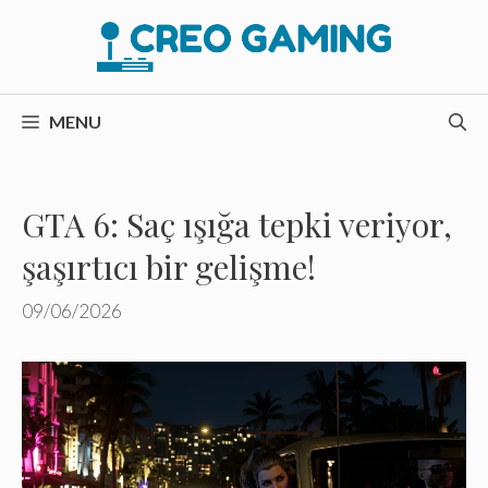
İçeriğe
atla
MENU
GTA 6: Saç ışığa tepki veriyor,
şaşırtıcı bir gelişme!
09/06/2026