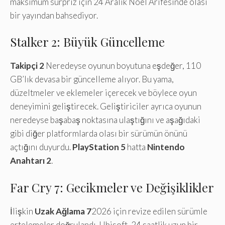
maksimum sürpriz için 24 Aralık Noel Arifesinde olası
bir yayından bahsediyor.
Stalker 2: Büyük Güncelleme
Takipçi 2
Neredeyse oyunun boyutuna eşdeğer, 110
GB’lık devasa bir güncelleme alıyor. Bu yama,
düzeltmeler ve eklemeler içerecek ve böylece oyun
deneyimini geliştirecek. Geliştiriciler ayrıca oyunun
neredeyse başabaş noktasına ulaştığını ve aşağıdaki
gibi diğer platformlarda olası bir sürümün önünü
açtığını duyurdu.
PlayStation 5
hatta
Nintendo
Anahtarı 2
.
Far Cry 7: Gecikmeler ve Değişiklikler
İlişkin
Uzak Ağlama 7
2026 için revize edilen sürümle
ertelemeler doğrulandı. Ubisoft, 24 saatlik uzun bir