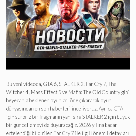
Bu yeni videoda, GTA 6, STALKER 2, Far Cry 7, The
Witcher 4, Mass Effect 5 ve Mafia: The Old Country gibi
heyecanla beklenen oyunları öne çıkararak oyun
dünyasından en son haberleri inceliyoruz. Ayrıca GTA
için sürpriz bir fragmanın yanı sıra STALKER 2 için büyük
bir güncellemeyi de duyuracağız. 2026 yılına kadar
ertelendiği bildirilen Far Cry 7 ile ilgili önemli detayları