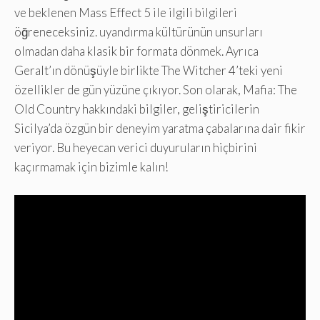
ve beklenen Mass Effect 5 ile ilgili bilgileri
öğreneceksiniz. uyandırma kültürünün unsurları
olmadan daha klasik bir formata dönmek. Ayrıca
Geralt’ın dönüşüyle ​​birlikte The Witcher 4’teki yeni
özellikler de gün yüzüne çıkıyor. Son olarak, Mafia: The
Old Country hakkındaki bilgiler, geliştiricilerin
Sicilya’da özgün bir deneyim yaratma çabalarına dair fikir
veriyor. Bu heyecan verici duyuruların hiçbirini
kaçırmamak için bizimle kalın!