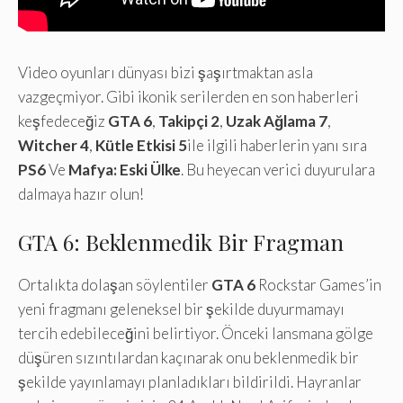
Video oyunları dünyası bizi şaşırtmaktan asla
vazgeçmiyor. Gibi ikonik serilerden en son haberleri
keşfedeceğiz
GTA 6
,
Takipçi 2
,
Uzak Ağlama 7
,
Witcher 4
,
Kütle Etkisi 5
ile ilgili haberlerin yanı sıra
PS6
Ve
Mafya: Eski Ülke
. Bu heyecan verici duyurulara
dalmaya hazır olun!
GTA 6: Beklenmedik Bir Fragman
Ortalıkta dolaşan söylentiler
GTA 6
Rockstar Games’in
yeni fragmanı geleneksel bir şekilde duyurmamayı
tercih edebileceğini belirtiyor. Önceki lansmana gölge
düşüren sızıntılardan kaçınarak onu beklenmedik bir
şekilde yayınlamayı planladıkları bildirildi. Hayranlar