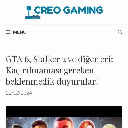
İçeriğe
atla
MENU
GTA 6, Stalker 2 ve diğerleri:
Kaçırılmaması gereken
beklenmedik duyurular!
22/12/2024