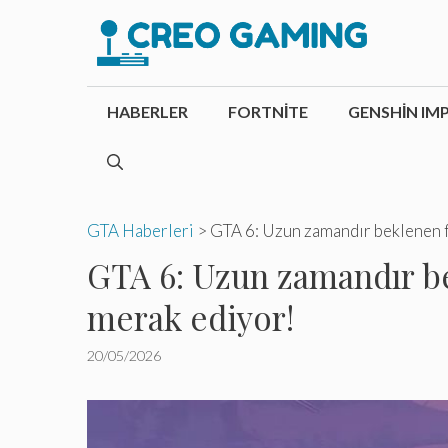
İçeriğe
atla
HABERLER
FORTNITE
GENSHIN IM
GTA Haberleri
>
GTA 6: Uzun zamandır beklenen f
GTA 6: Uzun zamandır be
merak ediyor!
20/05/2026