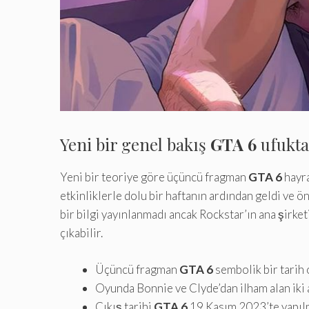
Yeni bir genel bakış
GTA 6
ufukta:
Yeni bir teoriye göre üçüncü fragman
GTA 6
hayra
etkinliklerle dolu bir haftanın ardından geldi ve 
bir bilgi yayınlanmadı ancak Rockstar’ın ana şirke
çıkabilir.
Üçüncü fragman
GTA 6
sembolik bir tarih 
Oyunda Bonnie ve Clyde’dan ilham alan iki a
Çıkış tarihi
GTA 6
19 Kasım 2023’te yapılm