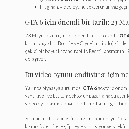
Fragman, video oyunu sektörünün vazgeçilm
GTA 6 için önemli bir tarih: 23 Ma
23 Mayıs bizim için çok önemli bir an olabilir
GTA
kanun kaçakları Bonnie ve Clyde’ın mitolojisinde ö
çekici bir boyut kazandırabilir. Resmi lansmanın 1
dolaşıyor.
Bu video oyunu endüstrisi için ne
Yakında piyasaya sürülmesi
GTA 6
sektöre önemli 
yansıtıyor ve bu, tüm sektörün pazarlama stratejiler
video oyunlarında büyük bir trend haline gelebilece
Bazılarının bu teoriyi “uzun zamandır en iyisi” ola
kısmı söylentilere şüpheyle yaklaşıyor ve speküla