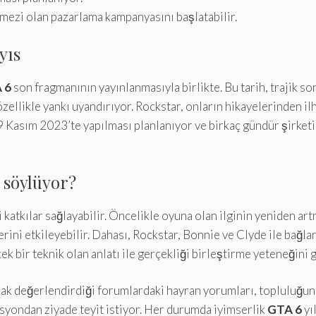
ezi olan pazarlama kampanyasını başlatabilir.
yıs
 6
son fragmanının yayınlanmasıyla birlikte. Bu tarih, trajik s
zellikle yankı uyandırıyor. Rockstar, onların hikayelerinden il
9 Kasım 2023’te yapılması planlanıyor ve birkaç gündür şirketi
 söylüyor?
katkılar sağlayabilir. Öncelikle oyuna olan ilginin yeniden ar
ini etkileyebilir. Dahası, Rockstar, Bonnie ve Clyde ile bağlant
k bir teknik olan anlatı ile gerçekliği birleştirme yeteneğini 
rak değerlendirdiği forumlardaki hayran yorumları, topluluğun k
syondan ziyade teyit istiyor. Her durumda iyimserlik
GTA 6
yı