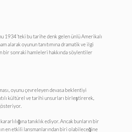
onu 1934’teki bu tarihe denk gelen ünlü Amerikalı
ham alarak oyunun tanıtımına dramatik ve ilgi
n bir sonraki hamleleri hakkında söylentiler
tması, oyunu çevreleyen devasa beklentiyi
ılı kültürel ve tarihi unsurları birleştirerek,
gösteriyor.
ararlılığına tanıklık ediyor. Ancak bunların bir
lın en etkili lansmanlarından biri olabileceğine