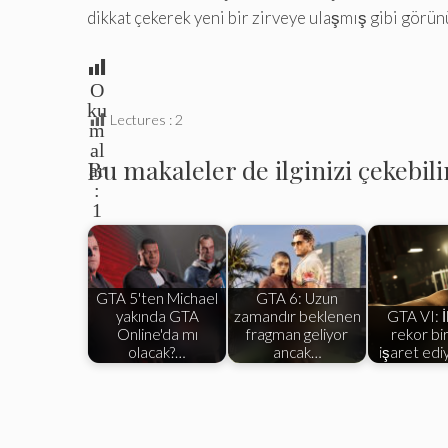
dikkat çekerek yeni bir zirveye ulaşmış gibi görün
O
ku
Lectures :
2
m
al
Bu makaleler de ilginizi çekebili
ar
:
1
GTA 5'ten Michael
GTA 6: Uzun
yakında GTA
zamandır beklenen
GTA VI: İl
Online'da mı
fragman geliyor
rekor bir
olacak?…
ancak…
işaret edi