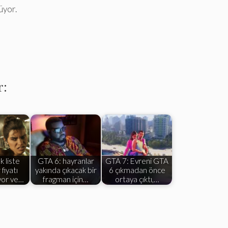
üyor.
r:
k liste
GTA 6: hayranlar
GTA 7: Evreni GTA
 fiyatı
yakında çıkacak bir
6 çıkmadan önce
yor ve…
fragman için…
ortaya çıktı,…