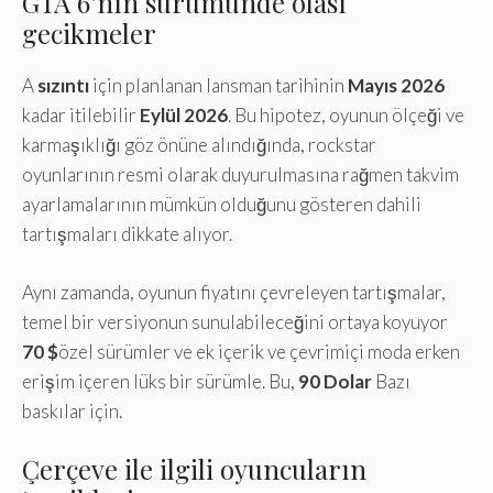
GTA 6’nın sürümünde olası
gecikmeler
A
sızıntı
için planlanan lansman tarihinin
Mayıs 2026
kadar itilebilir
Eylül 2026
. Bu hipotez, oyunun ölçeği ve
karmaşıklığı göz önüne alındığında, rockstar
oyunlarının resmi olarak duyurulmasına rağmen takvim
ayarlamalarının mümkün olduğunu gösteren dahili
tartışmaları dikkate alıyor.
Aynı zamanda, oyunun fiyatını çevreleyen tartışmalar,
temel bir versiyonun sunulabileceğini ortaya koyuyor
70 $
özel sürümler ve ek içerik ve çevrimiçi moda erken
erişim içeren lüks bir sürümle. Bu,
90 Dolar
Bazı
baskılar için.
Çerçeve ile ilgili oyuncuların