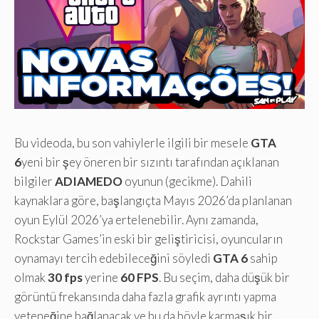
Bu videoda, bu son vahiylerle ilgili bir mesele
GTA
6
yeni bir şey öneren bir sızıntı tarafından açıklanan
bilgiler
ADIAMEDO
oyunun (gecikme). Dahili
kaynaklara göre, başlangıçta Mayıs 2026’da planlanan
oyun Eylül 2026’ya ertelenebilir. Aynı zamanda,
Rockstar Games’in eski bir geliştiricisi, oyuncuların
oynamayı tercih edebileceğini söyledi
GTA 6
sahip
olmak
30 fps
yerine
60 FPS
. Bu seçim, daha düşük bir
görüntü frekansında daha fazla grafik ayrıntı yapma
yeteneğine bağlanacak ve bu da böyle karmaşık bir