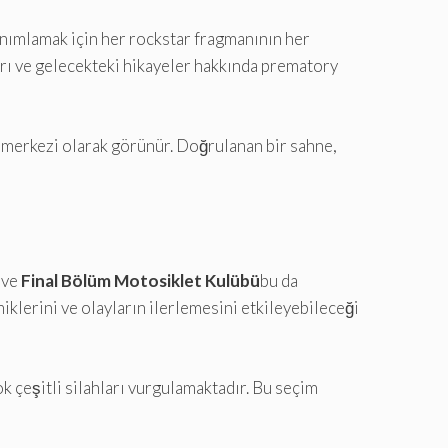
tanımlamak için her rockstar fragmanının her
arı ve gelecekteki hikayeler hakkında prematory
ir merkezi olarak görünür. Doğrulanan bir sahne,
 ve
Final Bölüm Motosiklet Kulübü
bu da
miklerini ve olayların ilerlemesini etkileyebileceği
k çeşitli silahları vurgulamaktadır. Bu seçim