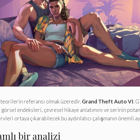
, teorilerin referansı olmak üzeredir.
Grand Theft Auto VI
. G
görsel endeksleri, çevresel hikaye anlatımını ve serinin potans
rvleri ortaya çıkarabilecek bu aydınlatıcı çalışmanın önemli ayr
mlı bir analizi