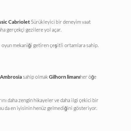
ssic Cabriolet
Sürükleyici bir deneyim vaat
ha gerçekçi gezilere yol açar.
ı oyun mekaniği getiren çeşitli ortamlara sahip.
Ambrosia
sahip olmak
Gilhorn limanı
her öğe
nı daha zengin hikayeler ve daha ilgi çekici bir
bu da en iyisinin henüz gelmediğini gösteriyor.