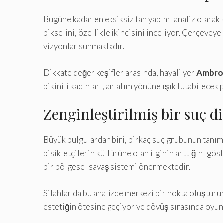
Bugüne kadar en eksiksiz fan yapımı analiz olarak 
pikselini, özellikle ikincisini inceliyor. Çerçeve
vizyonlar sunmaktadır.
Dikkate değer keşifler arasında, hayali yer
Ambro
bikinili kadınları, anlatım yönüne ışık tutabilecek 
Zenginleştirilmiş bir suç d
Büyük bulgulardan biri, birkaç suç grubunun tanı
bisikletçilerin kültürüne olan ilginin arttığını gö
bir bölgesel savaş sistemi önermektedir.
Silahlar da bu analizde merkezi bir nokta oluşturu
estetiğin ötesine geçiyor ve dövüş sırasında oyun