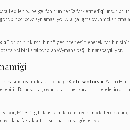
kabul edilen bu belge, fanların henüz fark etmediği unsurları 
ye göre bir çerçeve ayrışması yoluyla, çalışma oyun mekanizmal
sia
Florida’nın kırsal bir bölgesinden esinlenerek, tarihin sin
potansiyel bir karakter olan Wyman’a bağlı bir araba yıkıyor.
inamiği
mlanmasında yatmaktadır, örneğin
Çete sanforsan
Aslen Haiti
sterebilir. Bu unsurlar, oyuncuların her kararının çetelerin dina
r. Rapor, M1911 gibi klasiklerden daha yeni modellere kadar ço
cuya daha fazla kontrol sunma arzusu gösteriyor.