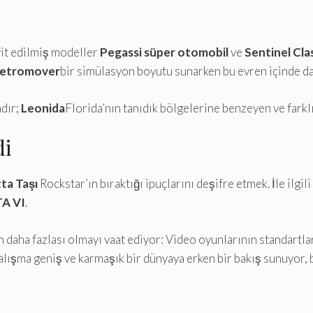
yit edilmiş modeller
Pegassi süper otomobil
ve
Sentinel Cla
Metromover
bir simülasyon boyutu sunarken bu evren içinde da
adır;
Leonida
Florida’nın tanıdık bölgelerine benzeyen ve farkl
di
ta Taşı
Rockstar’ın bıraktığı ipuçlarını deşifre etmek. İle ilgili
A VI
.
 daha fazlası olmayı vaat ediyor: Video oyunlarının standartları
çalışma geniş ve karmaşık bir dünyaya erken bir bakış sunuyor, 