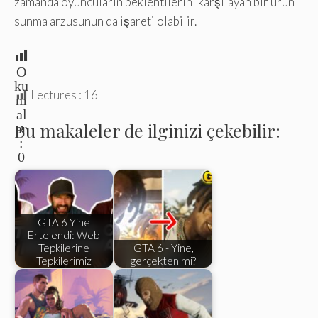
zamanda oyuncuların beklentilerini karşılayan bir ürün
sunma arzusunun da işareti olabilir.
O
ku
Lectures :
16
m
al
Bu makaleler de ilginizi çekebilir:
ar
:
0
GTA 6 Yine
Ertelendi: Web
Tepkilerine
GTA 6 - Yine,
Tepkilerimiz
gerçekten mi?