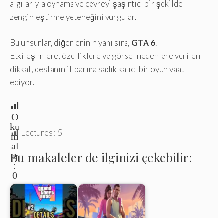
algılarıyla oynama ve çevreyi şaşırtıcı bir şekilde
zenginleştirme yeteneğini vurgular.
Bu unsurlar, diğerlerinin yanı sıra,
GTA 6
.
Etkileşimlere, özelliklere ve görsel nedenlere verilen
dikkat, destanın itibarına sadık kalıcı bir oyun vaat
ediyor.
O
ku
Lectures :
5
m
al
Bu makaleler de ilginizi çekebilir:
ar
:
0