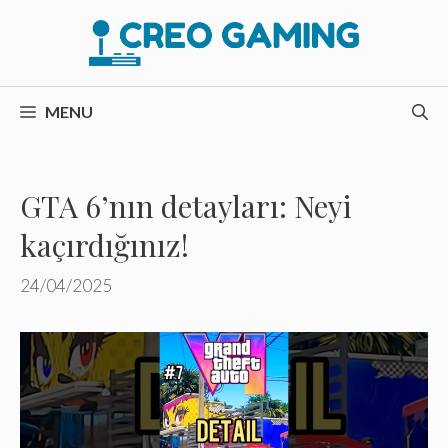
İçeriğe
atla
MENU
GTA 6’nın detayları: Neyi
kaçırdığınız!
24/04/2025