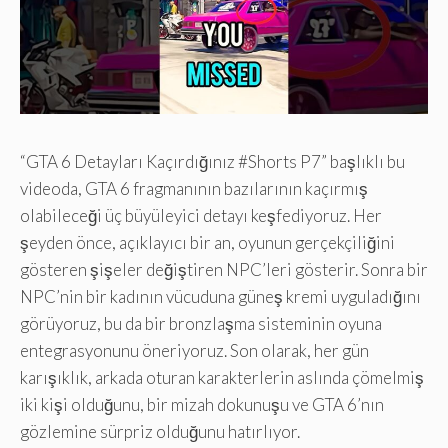
“GTA 6 Detayları Kaçırdığınız #Shorts P7” başlıklı bu
videoda, GTA 6 fragmanının bazılarının kaçırmış
olabileceği üç büyüleyici detayı keşfediyoruz. Her
şeyden önce, açıklayıcı bir an, oyunun gerçekçiliğini
gösteren şişeler değiştiren NPC’leri gösterir. Sonra bir
NPC’nin bir kadının vücuduna güneş kremi uyguladığını
görüyoruz, bu da bir bronzlaşma sisteminin oyuna
entegrasyonunu öneriyoruz. Son olarak, her gün
karışıklık, arkada oturan karakterlerin aslında çömelmiş
iki kişi olduğunu, bir mizah dokunuşu ve GTA 6’nın
gözlemine sürpriz olduğunu hatırlıyor.