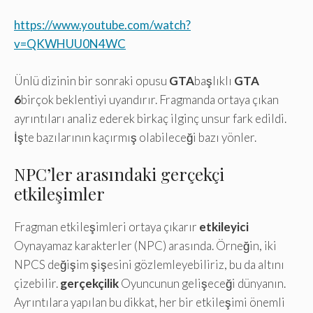
https://www.youtube.com/watch?
v=QKWHUU0N4WC
Ünlü dizinin bir sonraki opusu
GTA
başlıklı
GTA
6
birçok beklentiyi uyandırır. Fragmanda ortaya çıkan
ayrıntıları analiz ederek birkaç ilginç unsur fark edildi.
İşte bazılarının kaçırmış olabileceği bazı yönler.
NPC’ler arasındaki gerçekçi
etkileşimler
Fragman etkileşimleri ortaya çıkarır
etkileyici
Oynayamaz karakterler (NPC) arasında. Örneğin, iki
NPCS değişim şişesini gözlemleyebiliriz, bu da altını
çizebilir.
gerçekçilik
Oyuncunun gelişeceği dünyanın.
Ayrıntılara yapılan bu dikkat, her bir etkileşimi önemli