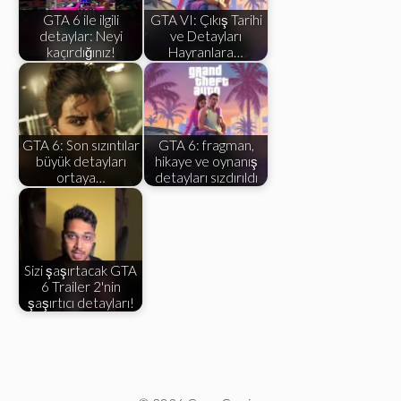
GTA 6 ile ilgili
GTA VI: Çıkış Tarihi
detaylar: Neyi
ve Detayları
kaçırdığınız!
Hayranlara…
GTA 6: Son sızıntılar
GTA 6: fragman,
büyük detayları
hikaye ve oynanış
ortaya…
detayları sızdırıldı
Sizi şaşırtacak GTA
6 Trailer 2'nin
şaşırtıcı detayları!