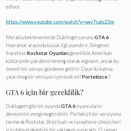
ediyor.
https://www.youtube.com/watch?v=aev7salz22m
Merakla beklenenlerde Dublingm sorunu
GTA 6
Hayranlar arasında büyük ilgi uyandırır. Simgesel
franchise
Rockstar Oyunları
genellikle Amerikan
kültüründe çok demirlenmiş olarak algılanır, ancak bu
önemli bir soruyu gündeme getirir: Oyun iki katına
çıkarılmış bir versiyon içerecek mi?
Portekizce
?
GTA 6 için bir gereklilik?
Dublagem gibi bir oyunda
GTA 6
oyuncuların
deneyimini zenginleştirebilir. Portekizli bir versiyonu
tanıtarak Rockstar, Brezilyalı ve lusophone izleyicileri
için daha erişilebilir bir yaklaşım sunacaktı. O zaman