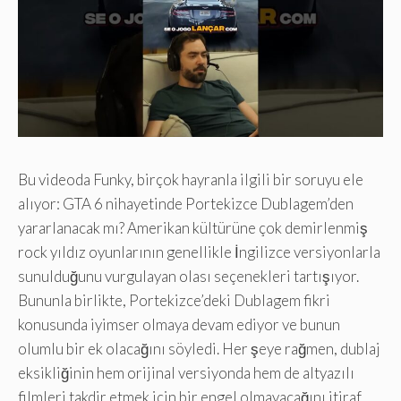
Bu videoda Funky, birçok hayranla ilgili bir soruyu ele
alıyor: GTA 6 nihayetinde Portekizce Dublagem’den
yararlanacak mı? Amerikan kültürüne çok demirlenmiş
rock yıldız oyunlarının genellikle İngilizce versiyonlarla
sunulduğunu vurgulayan olası seçenekleri tartışıyor.
Bununla birlikte, Portekizce’deki Dublagem fikri
konusunda iyimser olmaya devam ediyor ve bunun
olumlu bir ek olacağını söyledi. Her şeye rağmen, dublaj
eksikliğinin hem orijinal versiyonda hem de altyazılı
filmleri takdir etmek için bir engel olmayacağını itiraf