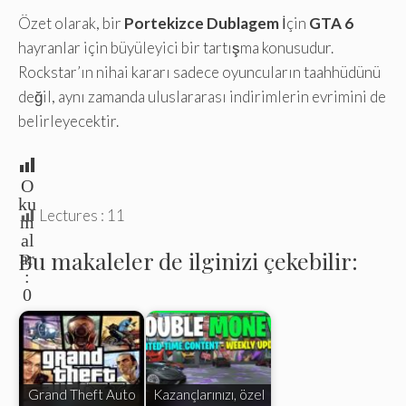
Özet olarak, bir
Portekizce Dublagem
İçin
GTA 6
hayranlar için büyüleyici bir tartışma konusudur.
Rockstar’ın nihai kararı sadece oyuncuların taahhüdünü
değil, aynı zamanda uluslararası indirimlerin evrimini de
belirleyecektir.
O
ku
Lectures :
11
m
al
Bu makaleler de ilginizi çekebilir:
ar
:
0
Grand Theft Auto
Kazançlarınızı, özel