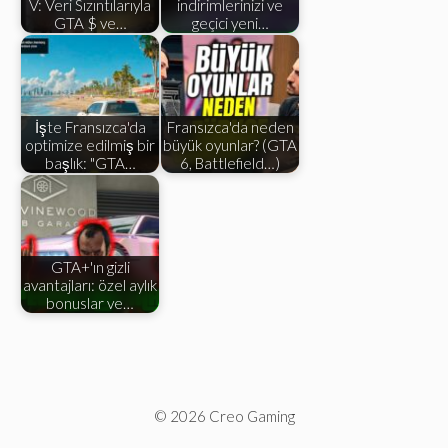
V: Veri Sızıntılarıyla
indirimlerinizi ve
GTA $ ve…
geçici yeni…
İşte Fransızca'da
Fransızca'da neden
optimize edilmiş bir
büyük oyunlar? (GTA
başlık: "GTA…
6, Battlefield…)
GTA+'ın gizli
avantajları: özel aylık
bonuslar ve…
© 2026 Creo Gaming