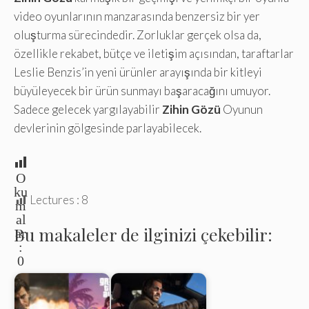
video oyunlarının manzarasında benzersiz bir yer
oluşturma sürecindedir. Zorluklar gerçek olsa da,
özellikle rekabet, bütçe ve iletişim açısından, taraftarlar
Leslie Benzis’in yeni ürünler arayışında bir kitleyi
büyüleyecek bir ürün sunmayı başaracağını umuyor.
Sadece gelecek yargılayabilir
Zihin Gözü
Oyunun
devlerinin gölgesinde parlayabilecek.
O
ku
Lectures :
8
m
al
Bu makaleler de ilginizi çekebilir:
ar
:
0