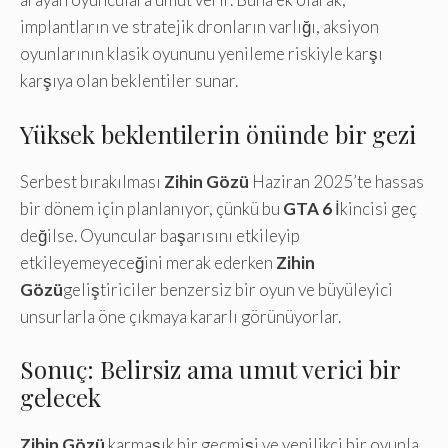
implantların ve stratejik dronların varlığı, aksiyon
oyunlarının klasik oyununu yenileme riskiyle karşı
karşıya olan beklentiler sunar.
Yüksek beklentilerin önünde bir gezi
Serbest bırakılması
Zihin Gözü
Haziran 2025’te hassas
bir dönem için planlanıyor, çünkü bu
GTA 6
İkincisi geç
değilse. Oyuncular başarısını etkileyip
etkileyemeyeceğini merak ederken
Zihin
Gözü
geliştiriciler benzersiz bir oyun ve büyüleyici
unsurlarla öne çıkmaya kararlı görünüyorlar.
Sonuç: Belirsiz ama umut verici bir
gelecek
Zihin Gözü
karmaşık bir geçmişi ve yenilikçi bir oyunla