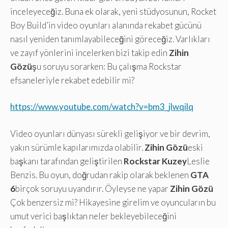
inceleyeceğiz. Buna ek olarak, yeni stüdyosunun, Rocket
Boy Build’in video oyunları alanında rekabet gücünü
nasıl yeniden tanımlayabileceğini göreceğiz. Varlıkları
ve zayıf yönlerini incelerken bizi takip edin
Zihin
Gözü
şu soruyu sorarken: Bu çalışma Rockstar
efsaneleriyle rekabet edebilir mi?
https://www.youtube.com/watch?v=bm3_jlwqilq
Video oyunları dünyası sürekli gelişiyor ve bir devrim,
yakın sürümle kapılarımızda olabilir.
Zihin Gözü
eski
başkanı tarafından geliştirilen
Rockstar Kuzey
Leslie
Benzis. Bu oyun, doğrudan rakip olarak beklenen
GTA
6
birçok soruyu uyandırır. Öyleyse ne yapar
Zihin Gözü
Çok benzersiz mi? Hikayesine girelim ve oyuncuların bu
umut verici başlıktan neler bekleyebileceğini