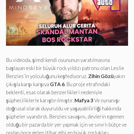
Bu videoda, şimdi kendi oyununun yaratılmasına
başlayan eski bir büyük rock yıldızı patronu olan Leslie
Benzies’in yolculuğunu keşfediyoruz.
Zihin Gözü
yakın
çıkışla karşı karşıya
GTA 6
. Bu proje etrafındaki
beklenti, esas olarak benzerlikleri nedeniyle
şüpheciliklerle karıştırılmıştır.
Mafya 3
Ve oynanışı
doğrusal olarak duyuruldu ve yaşayabilirliği hakkında
şüpheler uyandırdı. Benzies savaşını, devlerin egemen
olduğu bir pazarda bir yer yapmak için ve sınırlı bütçe ve
ondan önce gelen itibar gibi en büyük zorlukları