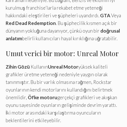
kahraman nedeniyle. Bu bağlam, Benzis ve ekibinin iyi
kurulmuş franchise’larla rekabet etme yeteneği
hakkındaki eleştirileri ve şüpheleri uyandırdı.
GTA
Veya
Red Dead Redemption
. Bu şüphecilik kısmen açık bir
dünyanın yokluğuna dayanıyor, çünkü oyun bir
doğrusal
anlatım
belirli kullanıcıları hayal kırıklığına uğratabilir.
Umut verici bir motor: Unreal Motor
Zihin Gözü
Kullanın
Unreal Motor
yüksek kaliteli
grafikler üretme yeteneği nedeniyle yaygın olarak
tanınmıştır. Bu bir varlık olmasına rağmen, Rockstar
oyunlarının kendi motorlarını kullandığını belirtmek
önemlidir,
Öfke motoru
gerçekçi grafikleri ve akışkan
oyunu sayesinde oyunların gelişiminde devrim yarattı.
İki motor arasındaki karşılaştırma oyuncuların
beklentilerini etkileyebilir.