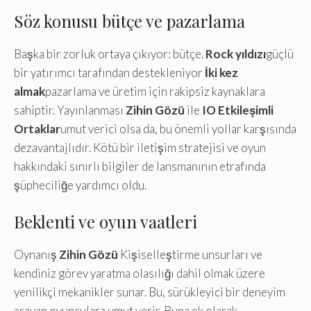
Söz konusu bütçe ve pazarlama
Başka bir zorluk ortaya çıkıyor: bütçe.
Rock yıldızı
güçlü
bir yatırımcı tarafından destekleniyor
İki kez
almak
pazarlama ve üretim için rakipsiz kaynaklara
sahiptir. Yayınlanması
Zihin Gözü
ile
IO Etkileşimli
Ortaklar
umut verici olsa da, bu önemli yollar karşısında
dezavantajlıdır. Kötü bir iletişim stratejisi ve oyun
hakkındaki sınırlı bilgiler de lansmanının etrafında
şüpheciliğe yardımcı oldu.
Beklenti ve oyun vaatleri
Oynanış
Zihin Gözü
Kişiselleştirme unsurları ve
kendiniz görev yaratma olasılığı dahil olmak üzere
yenilikçi mekanikler sunar. Bu, sürükleyici bir deneyim
arayan oyunculara umut verir. Buna ek olarak,