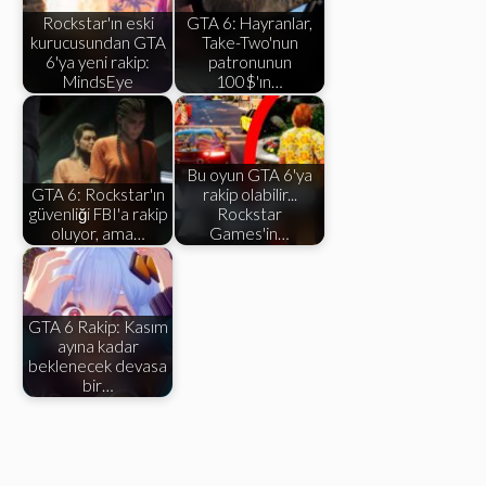
Rockstar'ın eski
GTA 6: Hayranlar,
kurucusundan GTA
Take-Two'nun
6'ya yeni rakip:
patronunun
MindsEye
100$'ın…
Bu oyun GTA 6'ya
GTA 6: Rockstar'ın
rakip olabilir...
güvenliği FBI'a rakip
Rockstar
oluyor, ama…
Games'in…
GTA 6 Rakip: Kasım
ayına kadar
beklenecek devasa
bir…