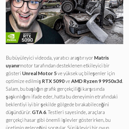
Bu büyüleyici videoda, yaratıcı araştırıyor
Matris
uyanır
motor tarafından desteklenen etkileyici bir
gösteri
Unreal Motor 5
ve yüksek uç bileşenler için
optimize edilmiş
RTX 5090
ve
AMD Ryzen 9 9950x3d
.
Salam, bu başlığın grafik gerçekçiliği karşısında
şaşkınlığını ifade eder, hatta bu deneyimin etrafındaki
beklentiyi iyi bir şekilde gölgede bırakabileceğini
düşündürür.
GTA 6
. Testleri sayesinde, araçlara
gerçekçi hasar gibi önemli işlevler gösterirken, bu
üretimin geleceğini sorgular. Sürükleyici bir oyun