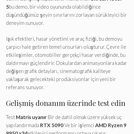
5
bu demo, bir video oyununda olabildiğince
düşündüğümüz şeyin sınırlarını zorlayan sürükleyici bir
deneyim sunuyor.
Işık efektleri, hasar yönetimi ve araç fiziği, bu demoyu
çarpıcı hale getiren temel unsurları oluşturur. Çevre ile
etkileşimler, otomobiller gerçekçi hasar verdiğinde, bu
daldırmayı güçlendirir. Dokulardan animasyonlara kadar
değişen grafik detayları, sinematografik kaliteye
yaklaşarak gelecekteki prodüksiyonlar için yeni bir
referans sunuyor.
Gelişmiş donanım üzerinde test edin
Test
Matris uyanır
Bir de dahil olmak üzere yüksek uç
yapılandırmada
RTX 5090
Ve bir işlemci
AMD Ryzen 9
9950 x3d
etkileyici performansı ortaya çıkarır.