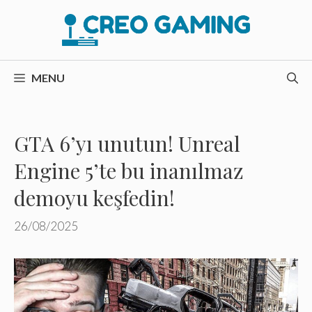
İçeriğe
atla
MENU
GTA 6’yı unutun! Unreal
Engine 5’te bu inanılmaz
demoyu keşfedin!
26/08/2025