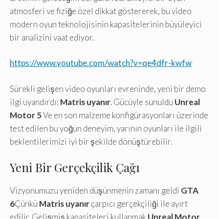
atmosferi ve fiziğe özel dikkat göstererek, bu video
modern oyun teknolojisinin kapasitelerinin büyüleyici
bir analizini vaat ediyor.
https://www.youtube.com/watch?v=qe4dfr-kwfw
Sürekli gelişen video oyunları evreninde, yeni bir demo
ilgi uyandırdı:
Matris uyanır
. Gücüyle sunuldu
Unreal
Motor 5
Ve en son malzeme konfigürasyonları üzerinde
test edilen bu yoğun deneyim, yarının oyunları ile ilgili
beklentilerimizi iyi bir şekilde dönüştürebilir.
Yeni Bir Gerçekçilik Çağı
Vizyonumuzu yeniden düşünmenin zamanı geldi
GTA
6
Çünkü
Matris uyanır
çarpıcı gerçekçiliği ile ayırt
edilir. Gelişmiş kapasiteleri kullanmak
Unreal Motor