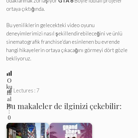
odaklanmak zorlaşıyor
GTA 6
Böyle iddialı projeler
ortaya çıktığında.
Bu yeniliklerin gelecekteki video oyunu
deneyimlerimizi nasıl şekillendirebileceğini ve ünlü
sinematografik franchise’dan esinlenen bu evrende
hangi hikayelerin ortaya çıkacağını görmeyi dört gözle
bekliyoruz.
O
ku
Lectures :
7
m
al
Bu makaleler de ilginizi çekebilir:
ar
:
0