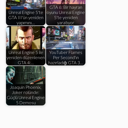
GTA 6: Bir hayran
Unreal Engine 5'te
oyunu Unreal Engine
GTA III'ün yeniden
5'te yeniden
yapımını…
yaratıyor
Unreal Engine 5 ile
YouTuber Flames
yeniden düzenlenen
Per Second'ın
GTA 4:…
hazırladığı GTA 3…
Joaquin Phoenix,
Joker rolünde:
Güçlü Unreal Engine
5 Demosu