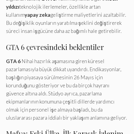
yıldızı
teknolojik ilerlemeler, özellikle artan
kullanım
yapay zeka
geliştirme maliyetlerini azaltabilir.
Bu değişiklik oyunların yaratılma şeklini değiştirerek
süreci insan işgücüne daha az bağımlı hale getirebilir.
GTA 6 çevresindeki beklentiler
GTA 6
Nihai hazırlık aşamasına giren küresel
pazarlamasıyla büyük dikkat uyandırdı. Endikasyonlar,
başlığın piyasaya sürülmesinin 26 Mayıs için
korunduğunu gösteriyor ve bu da birçok hayranı
güvence altına aldı. Stüdyo ayrıca, pazarlama
ekipmanlarının konumuna çeşitli dillerde yardımcı
olmak için personel işe almaya başladı, bu da
uluslararası pazara iddialı bir yaklaşım anlamına geliyor.
Mafya: Eski Ülke, İlk Karışık İzlenim