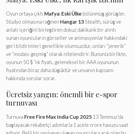
Oyun ortaya çıktı
Mafya: Eski Ülke
bölünmüş görüşler.
Stüdyo olmasına rağmen
Hangar 13
Stealth, sürüş ve
anlatı içeriğini birleştiren dokuz dakikalık bir alıntı
sunan oyuncuların görseller ve animasyonlar hakkındaki
geri bildirimleri genellikle olumsuzdur, onları “jenerik”
ve “modası geçmiş” olarak nitelendirir. Bununla birlikte,
oyunun 50 $ ‘lık fiyatı, geleneksel bir AAA oyununun
fiyatından biraz daha düşüktür ve unvanın kapsamı
hakkında sorular sorar.
Ücretsiz yangın: önemli bir e-spor
turnuvası
Turnuva
Free Fire Max India Cup 2025
13 Temmuz’da
başlayacak rekabetçi adımlarla 1 acele crore havuzu vaat
ediyor. Belli bir seviyeye ulaşan oyunculara açık olan bu