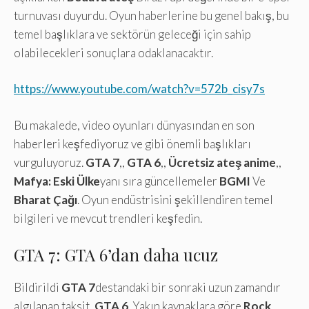
turnuvası duyurdu. Oyun haberlerine bu genel bakış, bu
temel başlıklara ve sektörün geleceği için sahip
olabilecekleri sonuçlara odaklanacaktır.
https://www.youtube.com/watch?v=572b_cisy7s
Bu makalede, video oyunları dünyasından en son
haberleri keşfediyoruz ve gibi önemli başlıkları
vurguluyoruz.
GTA 7
,,
GTA 6
,,
Ücretsiz ateş anime
,,
Mafya: Eski Ülke
yanı sıra güncellemeler
BGMI
Ve
Bharat Çağı
. Oyun endüstrisini şekillendiren temel
bilgileri ve mevcut trendleri keşfedin.
GTA 7: GTA 6’dan daha ucuz
Bildirildi
GTA 7
destandaki bir sonraki uzun zamandır
algılanan taksit,
GTA 6
. Yakın kaynaklara göre
Rock