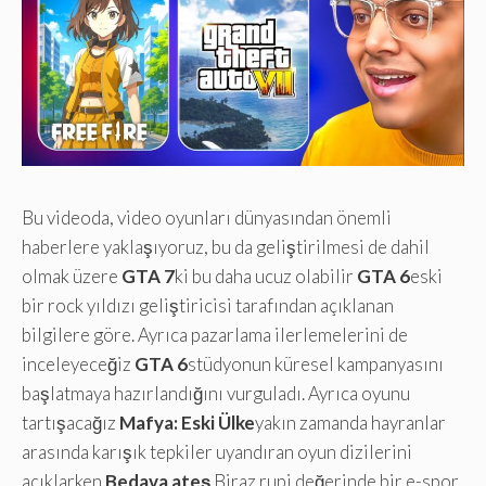
Bu videoda, video oyunları dünyasından önemli
haberlere yaklaşıyoruz, bu da geliştirilmesi de dahil
olmak üzere
GTA 7
ki bu daha ucuz olabilir
GTA 6
eski
bir rock yıldızı geliştiricisi tarafından açıklanan
bilgilere göre. Ayrıca pazarlama ilerlemelerini de
inceleyeceğiz
GTA 6
stüdyonun küresel kampanyasını
başlatmaya hazırlandığını vurguladı. Ayrıca oyunu
tartışacağız
Mafya: Eski Ülke
yakın zamanda hayranlar
arasında karışık tepkiler uyandıran oyun dizilerini
açıklarken
Bedava ateş
Biraz rupi değerinde bir e-spor