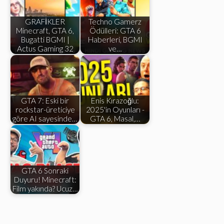
GRAFİKLER
Techno Gamerz
Minecraft, GTA 6,
Ödülleri: GTA 6
Bugatti BGMI |
Haberleri, BGMI
Actus Gaming 32
ve…
GTA 7: Eski bir
Enis Kırazoğlu:
rockstar-üreticiye
2025'in Oyunları -
göre AI sayesinde…
GTA 6, Masal,…
GTA 6 Sonraki
Duyuru! Minecraft:
Film yakında? Ucuz…