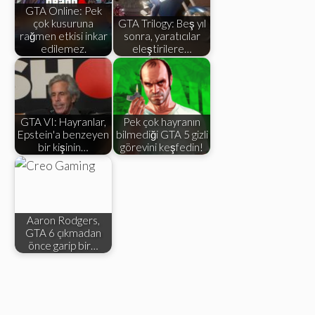
GTA Online: Pek
çok kusuruna
GTA Trilogy: Beş yıl
rağmen etkisi inkar
sonra, yaratıcılar
edilemez.
eleştirilere…
GTA VI: Hayranlar,
Pek çok hayranın
Epstein'a benzeyen
bilmediği GTA 5 gizli
bir kişinin…
görevini keşfedin!
Aaron Rodgers,
GTA 6 çıkmadan
önce garip bir…