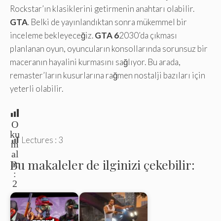
Rockstar’ın klasiklerini getirmenin anahtarı olabilir.
GTA
. Belki de yayınlandıktan sonra mükemmel bir
inceleme bekleyeceğiz.
GTA 6
2030’da çıkması
planlanan oyun, oyuncuların konsollarında sorunsuz bir
maceranın hayalini kurmasını sağlıyor. Bu arada,
remaster’ların kusurlarına rağmen nostalji bazıları için
yeterli olabilir.
O
ku
Lectures :
3
m
al
Bu makaleler de ilginizi çekebilir:
ar
:
2