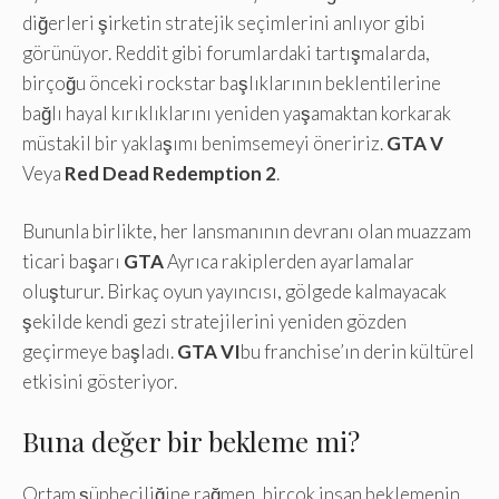
diğerleri şirketin stratejik seçimlerini anlıyor gibi
görünüyor. Reddit gibi forumlardaki tartışmalarda,
birçoğu önceki rockstar başlıklarının beklentilerine
bağlı hayal kırıklıklarını yeniden yaşamaktan korkarak
müstakil bir yaklaşımı benimsemeyi öneririz.
GTA V
Veya
Red Dead Redemption 2
.
Bununla birlikte, her lansmanının devranı olan muazzam
ticari başarı
GTA
Ayrıca rakiplerden ayarlamalar
oluşturur. Birkaç oyun yayıncısı, gölgede kalmayacak
şekilde kendi gezi stratejilerini yeniden gözden
geçirmeye başladı.
GTA VI
bu franchise’ın derin kültürel
etkisini gösteriyor.
Buna değer bir bekleme mi?
Ortam şüpheciliğine rağmen, birçok insan beklemenin