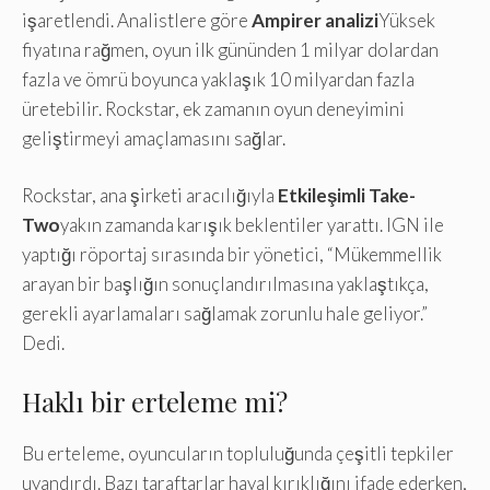
işaretlendi. Analistlere göre
Ampirer analizi
Yüksek
fiyatına rağmen, oyun ilk gününden 1 milyar dolardan
fazla ve ömrü boyunca yaklaşık 10 milyardan fazla
üretebilir. Rockstar, ek zamanın oyun deneyimini
geliştirmeyi amaçlamasını sağlar.
Rockstar, ana şirketi aracılığıyla
Etkileşimli Take-
Two
yakın zamanda karışık beklentiler yarattı. IGN ile
yaptığı röportaj sırasında bir yönetici, “Mükemmellik
arayan bir başlığın sonuçlandırılmasına yaklaştıkça,
gerekli ayarlamaları sağlamak zorunlu hale geliyor.”
Dedi.
Haklı bir erteleme mi?
Bu erteleme, oyuncuların topluluğunda çeşitli tepkiler
uyandırdı. Bazı taraftarlar hayal kırıklığını ifade ederken,