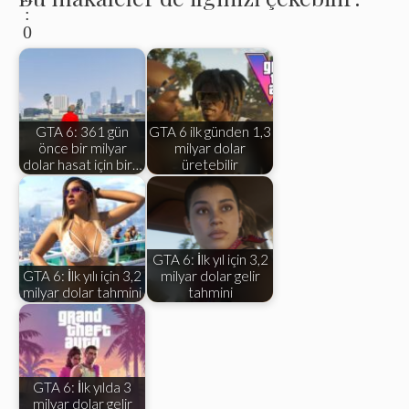
:
0
GTA 6: 361 gün
GTA 6 ilk günden 1,3
önce bir milyar
milyar dolar
dolar hasat için bir…
üretebilir
GTA 6: İlk yıl için 3,2
GTA 6: İlk yılı için 3,2
milyar dolar gelir
milyar dolar tahmini
tahmini
GTA 6: İlk yılda 3
milyar dolar gelir