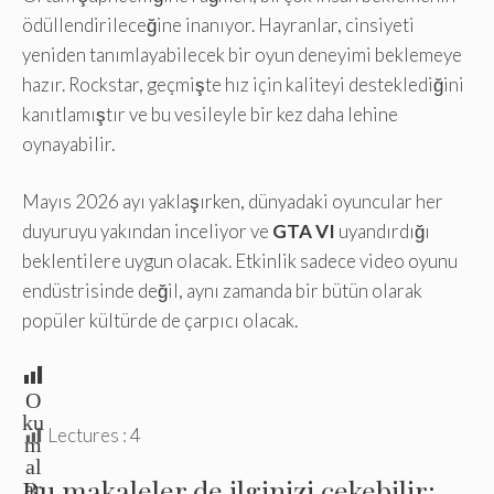
ödüllendirileceğine inanıyor. Hayranlar, cinsiyeti
yeniden tanımlayabilecek bir oyun deneyimi beklemeye
hazır. Rockstar, geçmişte hız için kaliteyi desteklediğini
kanıtlamıştır ve bu vesileyle bir kez daha lehine
oynayabilir.
Mayıs 2026 ayı yaklaşırken, dünyadaki oyuncular her
duyuruyu yakından inceliyor ve
GTA VI
uyandırdığı
beklentilere uygun olacak. Etkinlik sadece video oyunu
endüstrisinde değil, aynı zamanda bir bütün olarak
popüler kültürde de çarpıcı olacak.
O
ku
Lectures :
4
m
al
Bu makaleler de ilginizi çekebilir:
ar