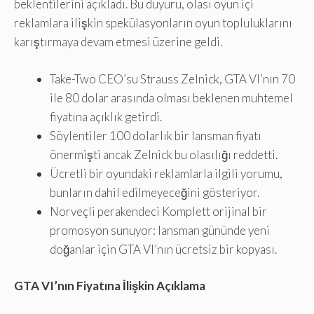
beklentilerini açıkladı. Bu duyuru, olası oyun içi
reklamlara ilişkin spekülasyonların oyun topluluklarını
karıştırmaya devam etmesi üzerine geldi.
Take-Two CEO’su Strauss Zelnick, GTA VI’nın 70
ile 80 dolar arasında olması beklenen muhtemel
fiyatına açıklık getirdi.
Söylentiler 100 dolarlık bir lansman fiyatı
önermişti ancak Zelnick bu olasılığı reddetti.
Ücretli bir oyundaki reklamlarla ilgili yorumu,
bunların dahil edilmeyeceğini gösteriyor.
Norveçli perakendeci Komplett orijinal bir
promosyon sunuyor: lansman gününde yeni
doğanlar için GTA VI’nın ücretsiz bir kopyası.
GTA VI’nın Fiyatına İlişkin Açıklama