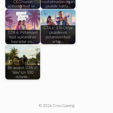
CEO'sunun
mod olmadan dışarı
açıkladığı fiyat ve…
çıkabilir, hatta…
GTA 6: 370 Dh'ye
GTA 6: Potansiyel
çıkabilecek
fiyat açıklandı ve
potansiyel fiyat
hayranlar en…
artışı…
Bir analist, GTA VI
'alay' için 100
dolarlık…
© 2026 Creo Gaming