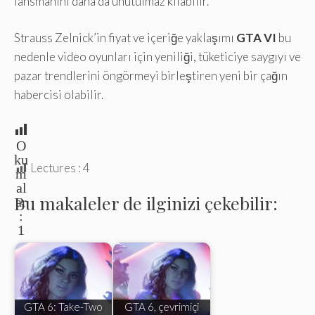
lansmanını daha da unutulmaz kılabilir.
Strauss Zelnick’in fiyat ve içeriğe yaklaşımı
GTA VI
bu
nedenle video oyunları için yeniliği, tüketiciye saygıyı ve
pazar trendlerini öngörmeyi birleştiren yeni bir çağın
habercisi olabilir.
O
ku
Lectures :
4
m
al
Bu makaleler de ilginizi çekebilir:
ar
:
1
GTA 6: Take-Two
GTA 6, çevrimiçi