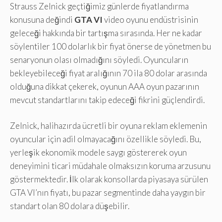
Strauss Zelnick geçtiğimiz günlerde fiyatlandırma
konusuna değindi
GTA VI
video oyunu endüstrisinin
geleceği hakkında bir tartışma sırasında. Her ne kadar
söylentiler 100 dolarlık bir fiyat önerse de yönetmen bu
senaryonun olası olmadığını söyledi. Oyuncuların
bekleyebileceği fiyat aralığının 70 ila 80 dolar arasında
olduğuna dikkat çekerek, oyunun AAA oyun pazarının
mevcut standartlarını takip edeceği fikrini güçlendirdi.
Zelnick, halihazırda ücretli bir oyuna reklam eklemenin
oyuncular için adil olmayacağını özellikle söyledi. Bu,
yerleşik ekonomik modele saygı göstererek oyun
deneyimini ticari müdahale olmaksızın koruma arzusunu
göstermektedir. İlk olarak konsollarda piyasaya sürülen
GTA VI’nın fiyatı, bu pazar segmentinde daha yaygın bir
standart olan 80 dolara düşebilir.