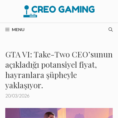
İçeriğe
atla
MENU
GTA VI: Take-Two CEO’sunun
açıkladığı potansiyel fiyat,
hayranlara şüpheyle
yaklaşıyor.
20/03/2026