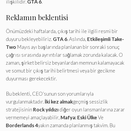
ilişkilidir.
GTA 6
.
Reklamın beklentisi
Önümüzdeki haftalarda, çıkış tarihi ile ilgili resmi bir
duyuru bekleyebiliriz.
GTA 6
. Aslında,
Etkileşimli Take-
Two
Mayıs ayı başlarında planlanan bir sonraki sonuç
çağrısı sırasında ayrıntılar sağlamak zorunda kalacak. O
zaman, şirket belirsiz beyanlardan memnun kalamayacak
ve somut bir çıkış tarihi belirtmesi veya bir gecikme
duyurması gerekecektir.
Bu beklenti, CEO’sunun son yorumlarıyla
vurgulanmaktadır.
İki kez almak
geçmiş sessizlik
stratejisinin
Rock yıldızı
diğer oyun lansmanlarına zarar
vermemeyi amaçlayabilir,
Mafya: Eski Ülke
Ve
Borderlands 4
yakın zamanda planlanmış takvim. Bu