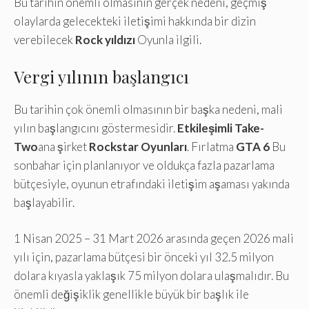
Bu tarihin önemli olmasının gerçek nedeni, geçmiş
olaylarda gelecekteki iletişimi hakkında bir dizin
verebilecek
Rock yıldızı
Oyunla ilgili.
Vergi yılının başlangıcı
Bu tarihin çok önemli olmasının bir başka nedeni, mali
yılın başlangıcını göstermesidir.
Etkileşimli Take-
Two
ana şirket
Rockstar Oyunları
. Fırlatma
GTA 6
Bu
sonbahar için planlanıyor ve oldukça fazla pazarlama
bütçesiyle, oyunun etrafındaki iletişim aşaması yakında
başlayabilir.
1 Nisan 2025 – 31 Mart 2026 arasında geçen 2026 mali
yılı için, pazarlama bütçesi bir önceki yıl 32.5 milyon
dolara kıyasla yaklaşık 75 milyon dolara ulaşmalıdır. Bu
önemli değişiklik genellikle büyük bir başlık ile