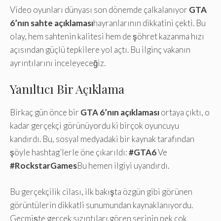
Video oyunları dünyası son dönemde çalkalanıyor
GTA
6’nın sahte açıklaması
hayranlarının dikkatini çekti. Bu
olay, hem sahtenin kalitesi hem de şöhret kazanma hızı
açısından güçlü tepkilere yol açtı. Bu ilginç vakanın
ayrıntılarını inceleyeceğiz.
Yanıltıcı Bir Açıklama
Birkaç gün önce bir
GTA 6’nın açıklaması
ortaya çıktı, o
kadar gerçekçi görünüyordu ki birçok oyuncuyu
kandırdı. Bu, sosyal medyadaki bir kaynak tarafından
şöyle hashtag’lerle öne çıkarıldı:
#GTA6
Ve
#RockstarGames
Bu hemen ilgiyi uyandırdı.
Bu gerçekçilik cilası, ilk bakışta özgün gibi görünen
görüntülerin dikkatli sunumundan kaynaklanıyordu.
Geçmişte gerçek sızıntıları gören serinin pek çok