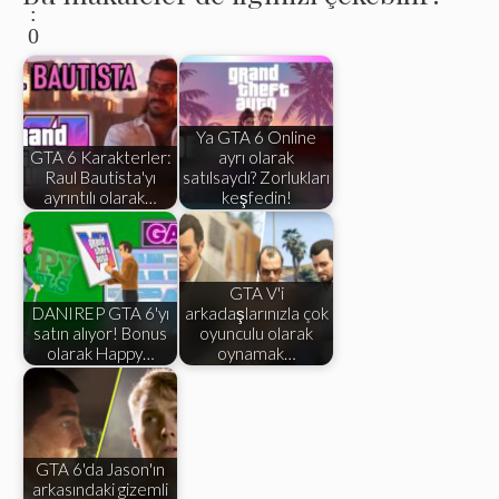
:
0
Ya GTA 6 Online
GTA 6 Karakterler:
ayrı olarak
Raul Bautista'yı
satılsaydı? Zorlukları
ayrıntılı olarak…
keşfedin!
GTA V'i
DANIREP GTA 6'yı
arkadaşlarınızla çok
satın alıyor! Bonus
oyunculu olarak
olarak Happy…
oynamak…
GTA 6'da Jason'ın
arkasındaki gizemli