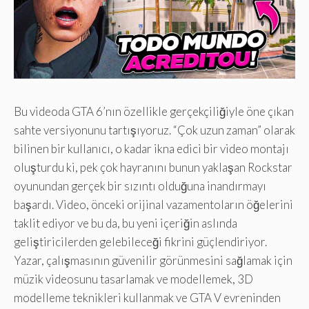
Bu videoda GTA 6’nın özellikle gerçekçiliğiyle öne çıkan
sahte versiyonunu tartışıyoruz. “Çok uzun zaman” olarak
bilinen bir kullanıcı, o kadar ikna edici bir video montajı
oluşturdu ki, pek çok hayranını bunun yaklaşan Rockstar
oyunundan gerçek bir sızıntı olduğuna inandırmayı
başardı. Video, önceki orijinal vazamentoların öğelerini
taklit ediyor ve bu da, bu yeni içeriğin aslında
geliştiricilerden gelebileceği fikrini güçlendiriyor.
Yazar, çalışmasının güvenilir görünmesini sağlamak için
müzik videosunu tasarlamak ve modellemek, 3D
modelleme teknikleri kullanmak ve GTA V evreninden