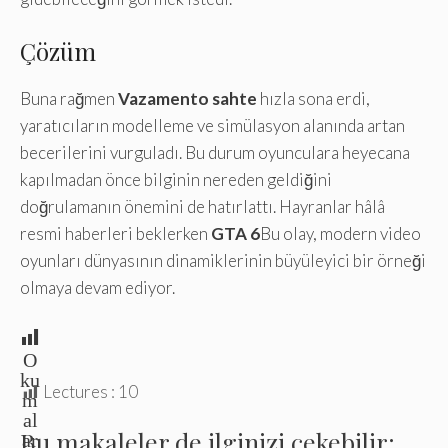
Çözüm
Buna rağmen
Vazamento sahte
hızla sona erdi,
yaratıcıların modelleme ve simülasyon alanında artan
becerilerini vurguladı. Bu durum oyunculara heyecana
kapılmadan önce bilginin nereden geldiğini
doğrulamanın önemini de hatırlattı. Hayranlar hâlâ
resmi haberleri beklerken
GTA 6
Bu olay, modern video
oyunları dünyasının dinamiklerinin büyüleyici bir örneği
olmaya devam ediyor.
O
ku
Lectures :
10
m
al
Bu makaleler de ilginizi çekebilir:
ar