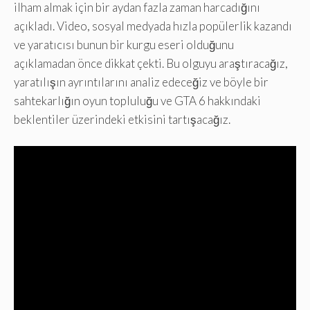
ilham almak için bir aydan fazla zaman harcadığını
açıkladı. Video, sosyal medyada hızla popülerlik kazandı
ve yaratıcısı bunun bir kurgu eseri olduğunu
açıklamadan önce dikkat çekti. Bu olguyu araştıracağız,
yaratılışın ayrıntılarını analiz edeceğiz ve böyle bir
sahtekarlığın oyun topluluğu ve GTA 6 hakkındaki
beklentiler üzerindeki etkisini tartışacağız.