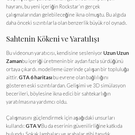
hayranı, bu yeni içeriğin Rockstar’ın gerçek
çalışmalarından gelebileceğine ikna olmuştu. Bu algıda
daha önceki sızıntılarla olan benzerlik büyük rol oynadı.
Sahtenin Kökeni ve Yaratılışı
Bu videonun yaratıcısı, kendisine sesleniyor
Uzun Uzun
Zaman
bu içeriği üretmenin bir aydan fazla sürdüğünü
ortaya çıkardı. modelleme üzerinde çalışan bir topluluğa
aittir.
GTA 6 haritası
bu evrene olan bağlılığını
gösteren eski sızıntılardan. Gelişimi ve 3D simülasyon
becerileri, böylesine ikna edici bir sahtekarlığın
yaratılmasına yardımcı oldu.
Çalışmasını güçlendirmek için aşağıdaki unsurları
kullandı:
GTA V
Bu da eserinin güvenilirliğine katkıda
bulundu. Sokak lambaları ve arabalar gibi tanıdık