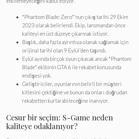
etkilemeyeceğini kabul ediyor.
*Phantom Blade: Zero*’nun çıkış tarihi 29 Ekim
2023 olarak belirlendi. Ekip, lansmandan önce
kaliteyi en üst düzeye çıkarmak istiyor.
Başlık, daha fazla ayrıntıya olanak sağlamak için
orijinal tarihi olan 9 Eylül’den taşındı.
Eylül ayında birçok oyun çıkacak ancak *Phantom
Blade* ekibinin GTA 6 ile rekabet konusunda
endişesi yok.
Geliştiriciler, oyunlarının belirli bir müşteri
kitlesini çektiğine ve bunun da onları doğrudan
rekabetten kurtarabileceğine inanıyor.
Cesur bir seçim: S-Game neden
kaliteye odaklanıyor?