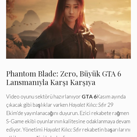
Phantom Blade: Zero, Büyük GTA 6
Lansmanıyla Karşı Karşıya
Video oyunu sektörü hazırlanıyor
GTA 6
Kasım ayında
çıkacak gibi başlıklar varken
Hayalet Kılıcı: Sıfır
29
Ekim’de yayınlanacağını duyurun. Ezici rekabete rağmen
S-Game ekibi oyunlarının kalitesine odaklanmaya devam
ediyor. Yönetimi
Hayalet Kılıcı: Sıfır
rekabetin başarılarını