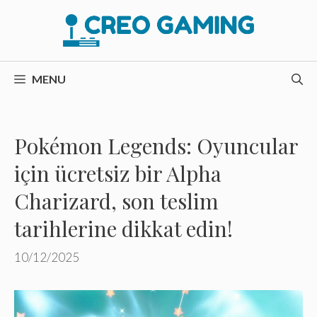
İçeriğe
atla
MENU
Pokémon Legends: Oyuncular
için ücretsiz bir Alpha
Charizard, son teslim
tarihlerine dikkat edin!
10/12/2025