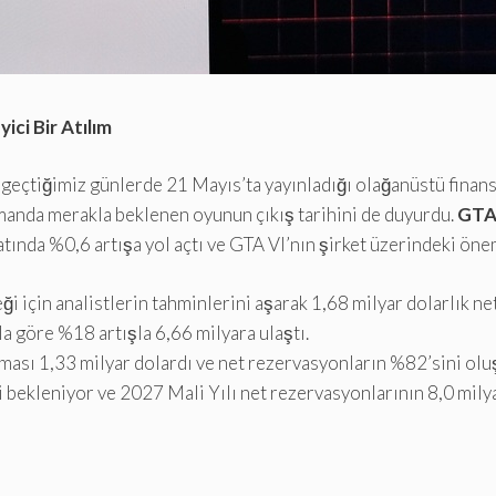
ici Bir Atılım
 geçtiğimiz günlerde 21 Mayıs’ta yayınladığı olağanüstü finansal
amanda merakla beklenen oyunun çıkış tarihini de duyurdu.
GTA
tında %0,6 artışa yol açtı ve GTA VI’nın şirket üzerindeki önem
 için analistlerin tahminlerini aşarak 1,68 milyar dolarlık net 
yıla göre %18 artışla 6,66 milyara ulaştı.
aması 1,33 milyar dolardı ve net rezervasyonların %82’sini olu
 bekleniyor ve 2027 Mali Yılı net rezervasyonlarının 8,0 milyar