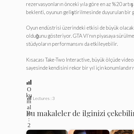
rezervasyonların önceki yıla göre en az %20 artışl
beklenti, oyunun geliştirilmesinde duyurulan bir
Oyun endüstrisi üzerindeki etkisi de büyük olacak
olduğunu gösteriyor. GTA VI’nın piyasaya sürülmesi
stüdyoların performansını da etkileyebilir.
Kısacası Take-Two Interactive, büyük ölçüde video
sayesinde kendisini rekor bir yıl için konumlandırı
O
ku
Lectures :
3
m
al
Bu makaleler de ilginizi çekebili
ar
:
2