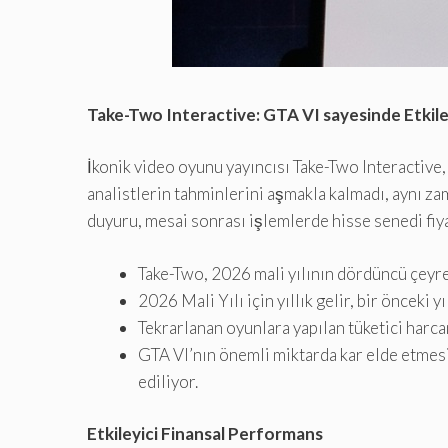
Take-Two Interactive: GTA VI sayesinde Etkiley
İkonik video oyunu yayıncısı Take-Two Interactive,
analistlerin tahminlerini aşmakla kalmadı, aynı z
duyuru, mesai sonrası işlemlerde hisse senedi fiya
Take-Two, 2026 mali yılının dördüncü çeyreği
2026 Mali Yılı için yıllık gelir, bir önceki 
Tekrarlanan oyunlara yapılan tüketici harc
GTA VI’nın önemli miktarda kar elde etmesi
ediliyor.
Etkileyici Finansal Performans