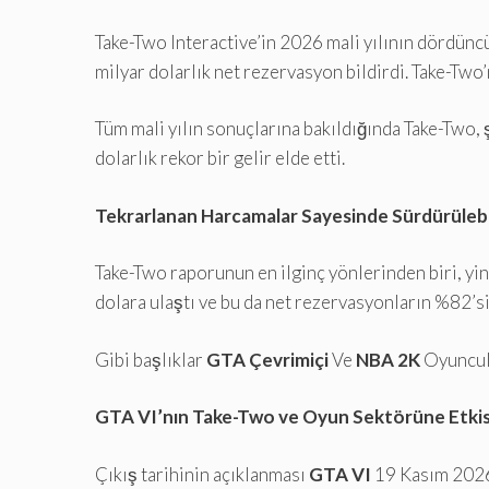
Take-Two Interactive’in 2026 mali yılının dördüncü
milyar dolarlık net rezervasyon bildirdi. Take-Two’
Tüm mali yılın sonuçlarına bakıldığında Take-Two, 
dolarlık rekor bir gelir elde etti.
Tekrarlanan Harcamalar Sayesinde Sürdürüleb
Take-Two raporunun en ilginç yönlerinden biri, yi
dolara ulaştı ve bu da net rezervasyonların %82’s
Gibi başlıklar
GTA Çevrimiçi
Ve
NBA 2K
Oyuncula
GTA VI’nın Take-Two ve Oyun Sektörüne Etkis
Çıkış tarihinin açıklanması
GTA VI
19 Kasım 2026’