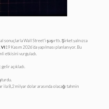
 sonuçlarla Wall Street’i şaşırttı. Şirket yalnızca
 VI
19 Kasım 2026’da yapılması planlanıyor. Bu
li etkisini vurguladı.
gelir açıkladı.
şturdu.
 ila 8,2 milyar dolar arasında olacağı tahmin