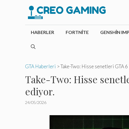
İçeriğe
atla
HABERLER
FORTNITE
GENSHIN IM
GTA Haberleri
>
Take-Two: Hisse senetleri GTA 6 
Take-Two: Hisse senetle
ediyor.
24/05/2026