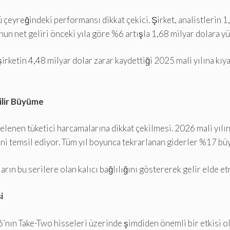
 çeyreğindeki performansı dikkat çekici. Şirket, analistlerin 1
nun net geliri önceki yıla göre %6 artışla 1,68 milyar dolara yü
şirketin 4,48 milyar dolar zarar kaydettiği 2025 mali yılına kı
ilir Büyüme
nelenen tüketici harcamalarına dikkat çekilmesi. 2026 mali yı
ini temsil ediyor. Tüm yıl boyunca tekrarlanan giderler %17 b
rın bu serilere olan kalıcı bağlılığını göstererek gelir elde 
i
nın Take-Two hisseleri üzerinde şimdiden önemli bir etkisi ol