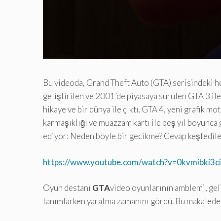
Bu videoda, Grand Theft Auto (GTA) serisindeki he
geliştirilen ve 2001’de piyasaya sürülen GTA 3 il
hikaye ve bir dünya ile çıktı. GTA 4, yeni grafik m
karmaşıklığı ve muazzam kartı ile beş yıl boyunca g
ediyor: Neden böyle bir gecikme? Cevap keşfedile
https://www.youtube.com/watch?v=0kvmibki3ci
Oyun destanı
GTA
video oyunlarının amblemi, geli
tanımlarken yaratma zamanını gördü. Bu makalede, 