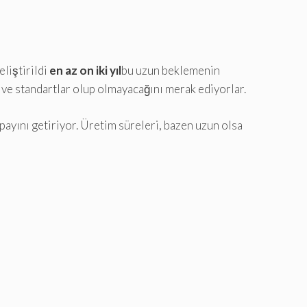
eliştirildi
en az on iki yıl
bu uzun beklemenin
 ve standartlar olup olmayacağını merak ediyorlar.
ayını getiriyor. Üretim süreleri, bazen uzun olsa