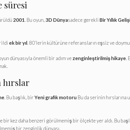
 süresi
ürüldü
2001
. Bu oyun,
3D Dünya
sadece gerekli
Bir Yıllık Geli
rildi
ek bir yıl
. 80’lerin kültürüne referansların eşsiz ve doymuş
oyun dünyasıyla önemli bir adım ve
zenginleştirilmiş hikaye
. 
mak.
 hırslar
me
. Bu başlık, bir
Yeni grafik motoru
Bu da serinin hırslarına 
 bir kez daha benzeri görülmemiş bir ölçekte yer aldı. Bu başl
memiş bir zenginlik dünyası.