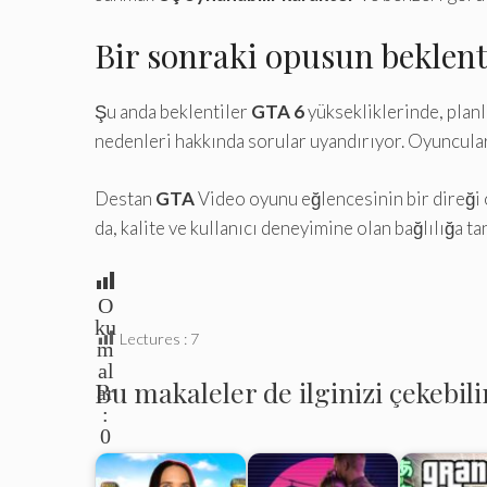
Bir sonraki opusun beklent
Şu anda beklentiler
GTA 6
yüksekliklerinde, planla
nedenleri hakkında sorular uyandırıyor. Oyuncular,
Destan
GTA
Video oyunu eğlencesinin bir direği o
da, kalite ve kullanıcı deneyimine olan bağlılığa tan
O
ku
Lectures :
7
m
al
Bu makaleler de ilginizi çekebili
ar
:
0