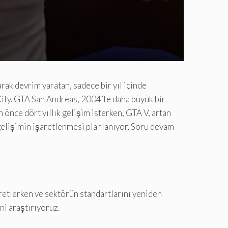
ak devrim yaratan, sadece bir yıl içinde
City. GTA San Andreas, 2004’te daha büyük bir
 önce dört yıllık gelişim isterken, GTA V, artan
k gelişimin işaretlenmesi planlanıyor. Soru devam
aretlerken ve sektörün standartlarını yeniden
ni araştırıyoruz.