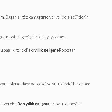
şim
. Başarısı göz kamaştırıcıydı ve iddialı süitlerin
 atmosferi geniş bir kitleyi yakaladı.
Bu başlık gerekli
İki yıllık gelişme
Rockstar
uygun olarak daha gerçekçi ve sürükleyici bir ortam
ık gerekli
Beş yıllık çalışma
bir oyun deneyimi