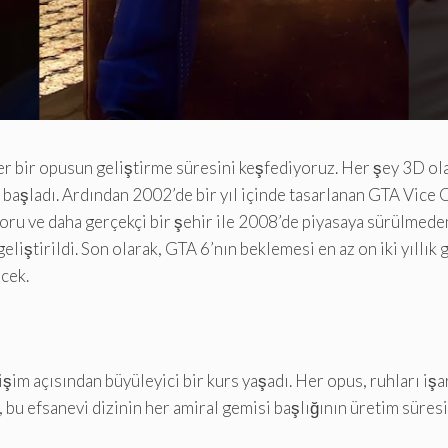
r bir opusun geliştirme süresini keşfediyoruz. Her şey 3D olar
e başladı. Ardından 2002’de bir yıl içinde tasarlanan GTA Vice 
otoru ve daha gerçekçi bir şehir ile 2008’de piyasaya sürülmeden
eliştirildi. Son olarak, GTA 6’nın beklemesi en az on iki yıllı
cek.
şim açısından büyüleyici bir kurs yaşadı. Her opus, ruhları iş
bu efsanevi dizinin her amiral gemisi başlığının üretim süresi