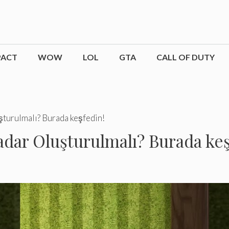
PACT
WOW
LOL
GTA
CALL OF DUTY
turulmalı? Burada keşfedin!
dar Oluşturulmalı? Burada keş