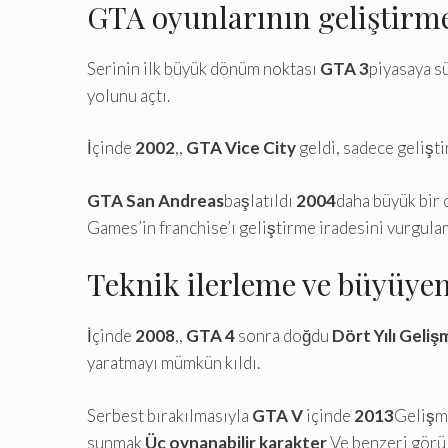
GTA oyunlarının geliştirme
Serinin ilk büyük dönüm noktası
GTA 3
piyasaya s
yolunu açtı.
İçinde
2002
,,
GTA Vice City
geldi, sadece gelişti
GTA San Andreas
başlatıldı
2004
daha büyük bir 
Games’in franchise’ı geliştirme iradesini vurgula
Teknik ilerleme ve büyüyen
İçinde
2008
,,
GTA 4
sonra doğdu
Dört Yılı Geliş
yaratmayı mümkün kıldı.
Serbest bırakılmasıyla
GTA V
içinde
2013
Gelişme
sunmak
Üç oynanabilir karakter
Ve benzeri görül