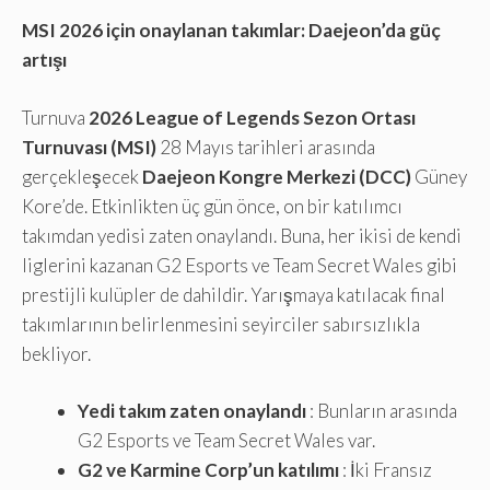
MSI 2026 için onaylanan takımlar: Daejeon’da güç
artışı
Turnuva
2026 League of Legends Sezon Ortası
Turnuvası (MSI)
28 Mayıs tarihleri ​​arasında
gerçekleşecek
Daejeon Kongre Merkezi (DCC)
Güney
Kore’de. Etkinlikten üç gün önce, on bir katılımcı
takımdan yedisi zaten onaylandı. Buna, her ikisi de kendi
liglerini kazanan G2 Esports ve Team Secret Wales gibi
prestijli kulüpler de dahildir. Yarışmaya katılacak final
takımlarının belirlenmesini seyirciler sabırsızlıkla
bekliyor.
Yedi takım zaten onaylandı
: Bunların arasında
G2 Esports ve Team Secret Wales var.
G2 ve Karmine Corp’un katılımı
: İki Fransız