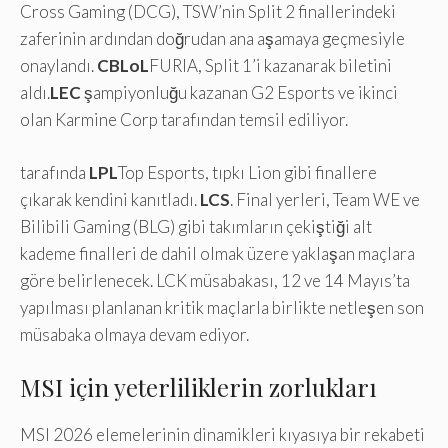
Cross Gaming (DCG), TSW’nin Split 2 finallerindeki
zaferinin ardından doğrudan ana aşamaya geçmesiyle
onaylandı.
CBLoL
FURIA, Split 1’i kazanarak biletini
aldı.
LEC
şampiyonluğu kazanan G2 Esports ve ikinci
olan Karmine Corp tarafından temsil ediliyor.
tarafında
LPL
Top Esports, tıpkı Lion gibi finallere
çıkarak kendini kanıtladı.
LCS
. Final yerleri, Team WE ve
Bilibili Gaming (BLG) gibi takımların çekiştiği alt
kademe finalleri de dahil olmak üzere yaklaşan maçlara
göre belirlenecek. LCK müsabakası, 12 ve 14 Mayıs’ta
yapılması planlanan kritik maçlarla birlikte netleşen son
müsabaka olmaya devam ediyor.
MSI için yeterliliklerin zorlukları
MSI 2026 elemelerinin dinamikleri kıyasıya bir rekabeti