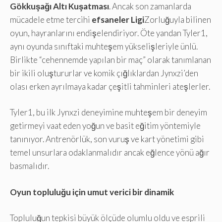
Gökkuşağı Altı Kuşatması
. Ancak son zamanlarda
mücadele etme tercihi
efsaneler Ligi
Zorluğuyla bilinen
oyun, hayranlarını endişelendiriyor. Öte yandan Tyler1,
aynı oyunda sınıftaki muhteşem yükselişleriyle ünlü.
Birlikte “cehennemde yapılan bir maç” olarak tanımlanan
bir ikili oluştururlar ve komik çığlıklardan Jynxzi’den
olası erken ayrılmaya kadar çeşitli tahminleri ateşlerler.
Tyler1, bu ilk Jynxzi deneyimine muhteşem bir deneyim
getirmeyi vaat eden yoğun ve basit eğitim yöntemiyle
tanınıyor. Antrenörlük, son vuruş ve kart yönetimi gibi
temel unsurlara odaklanmalıdır ancak eğlence yönü ağır
basmalıdır.
Oyun topluluğu için umut verici bir dinamik
Topluluğun tepkisi büyük ölçüde olumlu oldu ve esprili