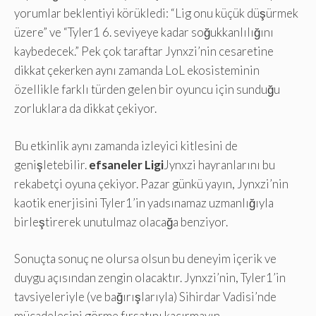
yorumlar beklentiyi körükledi: “Lig onu küçük düşürmek
üzere” ve “Tyler1 6. seviyeye kadar soğukkanlılığını
kaybedecek.” Pek çok taraftar Jynxzi’nin cesaretine
dikkat çekerken aynı zamanda LoL ekosisteminin
özellikle farklı türden gelen bir oyuncu için sunduğu
zorluklara da dikkat çekiyor.
Bu etkinlik aynı zamanda izleyici kitlesini de
genişletebilir.
efsaneler Ligi
Jynxzi hayranlarını bu
rekabetçi oyuna çekiyor. Pazar günkü yayın, Jynxzi’nin
kaotik enerjisini Tyler1’in yadsınamaz uzmanlığıyla
birleştirerek unutulmaz olacağa benziyor.
Sonuçta sonuç ne olursa olsun bu deneyim içerik ve
duygu açısından zengin olacaktır. Jynxzi’nin, Tyler1’in
tavsiyeleriyle (ve bağırışlarıyla) Sihirdar Vadisi’nde
mücadelesini görme fırsatını kaçırmayın.