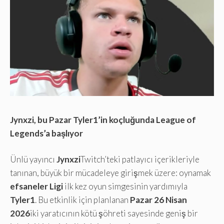
Jynxzi, bu Pazar Tyler1’in koçluğunda League of
Legends’a başlıyor
Ünlü yayıncı
Jynxzi
Twitch’teki patlayıcı içerikleriyle
tanınan, büyük bir mücadeleye girişmek üzere: oynamak
efsaneler Ligi
ilk kez oyun simgesinin yardımıyla
Tyler1
. Bu etkinlik için planlanan
Pazar 26 Nisan
2026
iki yaratıcının kötü şöhreti sayesinde geniş bir