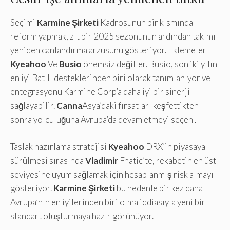
Seçimi
Karmine Şirketi
Kadrosunun bir kısmında
reform yapmak, zıt bir 2025 sezonunun ardından takımı
yeniden canlandırma arzusunu gösteriyor. Eklemeler
Kyeahoo
Ve
Busio
önemsiz değiller. Busio, son iki yılın
en iyi Batılı desteklerinden biri olarak tanımlanıyor ve
entegrasyonu Karmine Corp’a daha iyi bir sinerji
sağlayabilir.
Canna
Asya’daki fırsatları keşfettikten
sonra yolculuğuna Avrupa’da devam etmeyi seçen .
Taslak hazırlama stratejisi
Kyeahoo
DRX’in piyasaya
sürülmesi sırasında
Vladimir
Fnatic’te, rekabetin en üst
seviyesine uyum sağlamak için hesaplanmış risk almayı
gösteriyor.
Karmine Şirketi
bu nedenle bir kez daha
Avrupa’nın en iyilerinden biri olma iddiasıyla yeni bir
standart oluşturmaya hazır görünüyor.