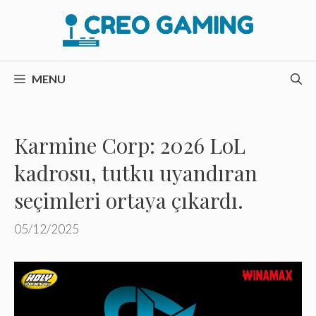
İçeriğe
atla
MENU
Karmine Corp: 2026 LoL
kadrosu, tutku uyandıran
seçimleri ortaya çıkardı.
05/12/2025