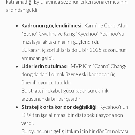
katılamadığı Eylül ayında sezonun erken sona ermesinin
ardından geldi.
Kadronun güçlendirilmesi
: Karmine Corp, Alan
“Busio” Cwalina ve Kang “Kyeahoo” Yea-hoo’yu
imzalayarak takımlarını güçlendirdi.
Bu karar, iç zorluklarla dolu bir 2025 sezonunun
ardından geldi.
Liderlerin tutulması
: MVP Kim “Canna” Chang-
dong da dahil olmak üzere eski kadrodan üç
önemli oyuncu tutuldu.
Bu strateji rekabet gücü kadar süreklilik
arzusunun da bir parçasıdır.
Stratejik orta koridor değişikliği
: Kyeahoo’nun
DRX’ten işe alınması bir dizi spekülasyona son
verdi.
Bu oyuncunun gelişi takım için bir dönüm noktası