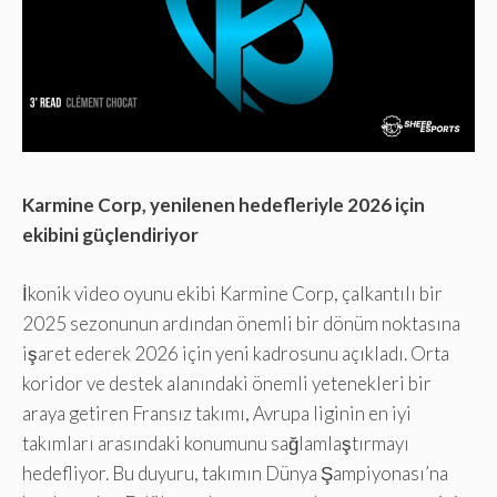
Karmine Corp, yenilenen hedefleriyle 2026 için
ekibini güçlendiriyor
İkonik video oyunu ekibi Karmine Corp, çalkantılı bir
2025 sezonunun ardından önemli bir dönüm noktasına
işaret ederek 2026 için yeni kadrosunu açıkladı. Orta
koridor ve destek alanındaki önemli yetenekleri bir
araya getiren Fransız takımı, Avrupa liginin en iyi
takımları arasındaki konumunu sağlamlaştırmayı
hedefliyor. Bu duyuru, takımın Dünya Şampiyonası’na