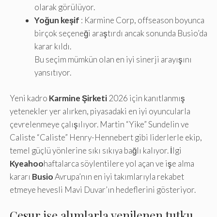
olarak görülüyor.
Yoğun keşif
: Karmine Corp, offseason boyunca
birçok seçeneği araştırdı ancak sonunda Busio’da
karar kıldı.
Bu seçim mümkün olan en iyi sinerji arayışını
yansıtıyor.
Yeni kadro
Karmine Şirketi
2026 için kanıtlanmış
yetenekler yer alırken, piyasadaki en iyi oyuncularla
çevrelenmeye çalışılıyor. Martin “Yike” Sundelin ve
Caliste “Caliste” Henry-Hennebert gibi liderlerle ekip,
temel güçlü yönlerine sıkı sıkıya bağlı kalıyor. İlgi
Kyeahoo
haftalarca söylentilere yol açan ve işe alma
kararı
Busio
Avrupa’nın en iyi takımlarıyla rekabet
etmeye hevesli Mavi Duvar’ın hedeflerini gösteriyor.
Cesur işe alımlarla yenilenen tutku