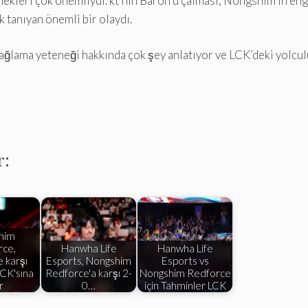
nekleri çok önemliydi. kt’nin Baron’u çalması, Nongshim’in eng
 tanıyan önemli bir olaydı.
sağlama yeteneği hakkında çok şey anlatıyor ve LCK’deki yolcul
r:
him
rce,
Hanwha Life
Hanwha Life
 karşı
Esports, Nongshim
Esports vs
LCK'sına
Redforce'a karşı 2-
Nongshim Redforce
r
0…
için Tahminler LCK