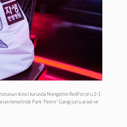
ezonunun ikinci turunda Nongshim RedForce’u 2-1
durum temelinde Park ‘Fenrir’ Gang-jun’u aradı ve