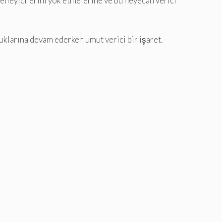
elleyicilerini yok etmelerine ve bu heyecan verici
uklarına devam ederken umut verici bir işaret.