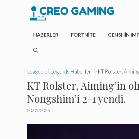
İçeriğe
atla
HABERLER
FORTNITE
GENSHIN IM
League of Legends Haberleri
>
KT Rolster, Aimin
KT Rolster, Aiming’in 
Nongshim’i 2-1 yendi.
20/05/2026