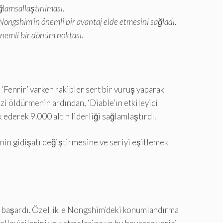
amsallaştırılması.
Nongshim’in önemli bir avantaj elde etmesini sağladı.
önemli bir dönüm noktası.
‘Fenrir’ varken rakipler sert bir vuruş yaparak
izi öldürmenin ardından, ‘Diable’ın etkileyici
derek 9.000 altın liderliği sağlamlaştırdı.
t’nin gidişatı değiştirmesine ve seriyi eşitlemek
yı başardı. Özellikle Nongshim’deki konumlandırma