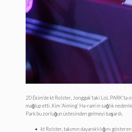
20 Ekim’de kt Rolster, Jonggak’taki LoL PARK’ta
mağlup etti. Kim ‘Aiming’ Ha-ram’ın sağlık nedenl
Park bu zorluğun üstesinden gelmeyi başardı.
kt Rolster, takımın dayanıklılığını göster