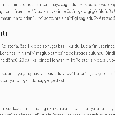
orunlarının ardından kurtarılmaya çağrıldı.
Takım durumunun bağl
aşaran mükemmel ‘Diable’ sayesinde üstün geldiği görüldü.
Bu 
masının ardından ikinci sette hızla eşitliği sağladı.
Toplantıda 
ntı
olster’a, özellikle de sonuçta baskı kurdu. Lucian’ın üzerinde 
kte ‘Lehends’in Nami’yi mağlup etmesine de katkıda bulundu. Bir d
e döndü. 23 dakika içinde Nongshim, kt Rolster’s Nexus’u yok e
den kazanmaya çalışmasıyla başladı. ‘Cuzz’ Baron’u çaldığında, k
k tanıyan bir geri dönüş gerçekleşti.
in bazı kazanımlarına rağmen kt, rakip hatalardan yararlanma