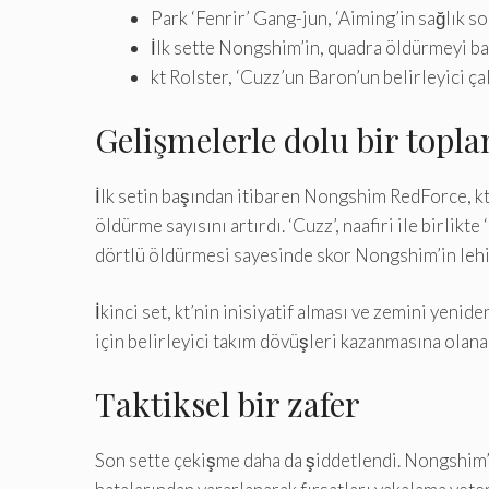
Park ‘Fenrir’ Gang-jun, ‘Aiming’in sağlık s
İlk sette Nongshim’in, quadra öldürmeyi b
kt Rolster, ‘Cuzz’un Baron’un belirleyici çal
Gelişmelerle dolu bir topla
İlk setin başından itibaren Nongshim RedForce, kt R
öldürme sayısını artırdı. ‘Cuzz’, naafiri ile birli
dörtlü öldürmesi sayesinde skor Nongshim’in lehin
İkinci set, kt’nin inisiyatif alması ve zemini yeni
için belirleyici takım dövüşleri kazanmasına olana
Taktiksel bir zafer
Son sette çekişme daha da şiddetlendi. Nongshim’