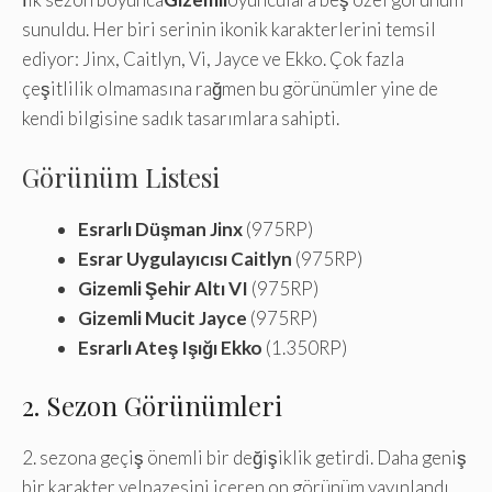
sunuldu. Her biri serinin ikonik karakterlerini temsil
ediyor: Jinx, Caitlyn, Vi, Jayce ve Ekko. Çok fazla
çeşitlilik olmamasına rağmen bu görünümler yine de
kendi bilgisine sadık tasarımlara sahipti.
Görünüm Listesi
Esrarlı Düşman Jinx
(975RP)
Esrar Uygulayıcısı Caitlyn
(975RP)
Gizemli Şehir Altı VI
(975RP)
Gizemli Mucit Jayce
(975RP)
Esrarlı Ateş Işığı Ekko
(1.350RP)
2. Sezon Görünümleri
2. sezona geçiş önemli bir değişiklik getirdi. Daha geniş
bir karakter yelpazesini içeren on görünüm yayınlandı.