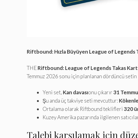
Riftbound: Hızla Büyüyen League of Legends 
THE
Riftbound: League of Legends Takas Kar
Temmuz 2026 sonu için planlanan dördüncü setin piy
Yeni set,
Kan davası
onu çıkarır
31 Temmu
Şu anda üç takviye seti mevcuttur:
Kökenl
Ortalama olarak Riftbound teklifleri
320 ü
Kuzey Amerika pazarında ilgilenen satıcılar
Talebi karşılamak için düze