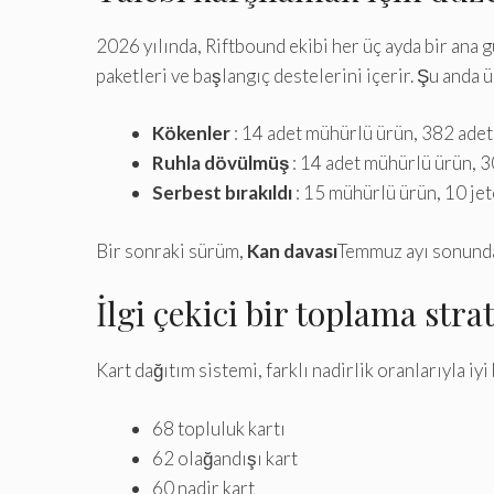
2026 yılında, Riftbound ekibi her üç ayda bir ana 
paketleri ve başlangıç ​​destelerini içerir. Şu anda 
Kökenler
: 14 adet mühürlü ürün, 382 adet
Ruhla dövülmüş
: 14 adet mühürlü ürün, 3
Serbest bırakıldı
: 15 mühürlü ürün, 10 jet
Bir sonraki sürüm,
Kan davası
Temmuz ayı sonundan
İlgi çekici bir toplama strat
Kart dağıtım sistemi, farklı nadirlik oranlarıyla iyi
68 topluluk kartı
62 olağandışı kart
60 nadir kart