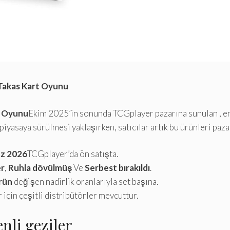
Takas Kart Oyunu
t Oyunu
Ekim 2025’in sonunda TCGplayer pazarına sunulan , en 
asaya sürülmesi yaklaşırken, satıcılar artık bu ürünleri pazar
z 2026
TCGplayer’da ön satışta.
er
,
Ruhla dövülmüş
Ve
Serbest bırakıldı
.
rün
değişen nadirlik oranlarıyla set başına.
 için çeşitli distribütörler mevcuttur.
nli geziler