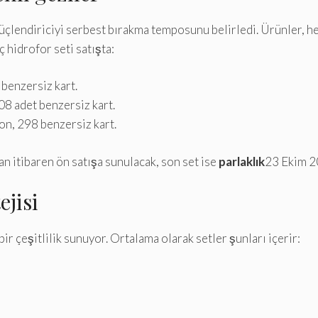
güçlendiriciyi serbest bırakma temposunu belirledi. Ürünler, h
üç hidrofor seti satışta:
 benzersiz kart.
08 adet benzersiz kart.
on, 298 benzersiz kart.
 itibaren ön satışa sunulacak, son set ise
parlaklık
23 Ekim 20
ejisi
 bir çeşitlilik sunuyor. Ortalama olarak setler şunları içerir: