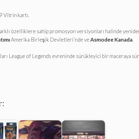
 Vitrin kartı.
rklı özelliklere sahip promosyon versiyonları halinde yeniden o
tımı
Amerika Birleşik Devletleri’nde ve
Asmodee Kanada
.
uları League of Legends evreninde sürükleyici bir maceraya sü
r: