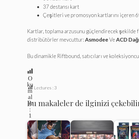
37 destansı kart
Çeşitleri ve promosyon kartlarını içeren 69
Kartlar, toplama arzusunu güçlendirecek şekilde fa
distribütörler mevcuttur:
Asmodee
Ve
ACD Dağı
Bu dinamikle Riftbound, satıcıları ve koleksiyonc
O
ku
Lectures :
3
m
al
Bu makaleler de ilginizi çekebili
ar
:
1