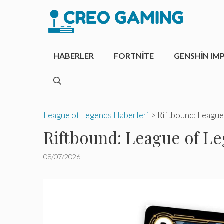
İçeriğe
atla
HABERLER
FORTNITE
GENSHIN IM
League of Legends Haberleri
>
Riftbound: League 
Riftbound: League of Le
08/07/2026