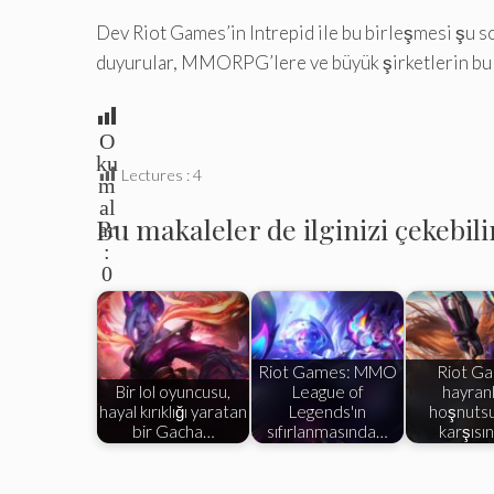
Dev Riot Games’in Intrepid ile bu birleşmesi şu s
duyurular, MMORPG’lere ve büyük şirketlerin bu idd
O
ku
Lectures :
4
m
al
Bu makaleler de ilginizi çekebili
ar
:
0
Riot Games: MMO
Riot G
Bir lol oyuncusu,
League of
hayranl
hayal kırıklığı yaratan
Legends'ın
hoşnuts
bir Gacha…
sıfırlanmasında…
karşısı