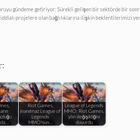
oruyu gündeme getiriyor: Sürekli gelişen bir sektörde bir sonr
ialı projelere olan bağlılıklarına ilişkin beklentilerimizi yen
r:
ames,
Riot Games,
League of Legends
arın
inanılmaz League of
MMO: Riot Games,
uzluğu
Legends
yön değişikliğini
nda…
MMO'nun…
duyurdu