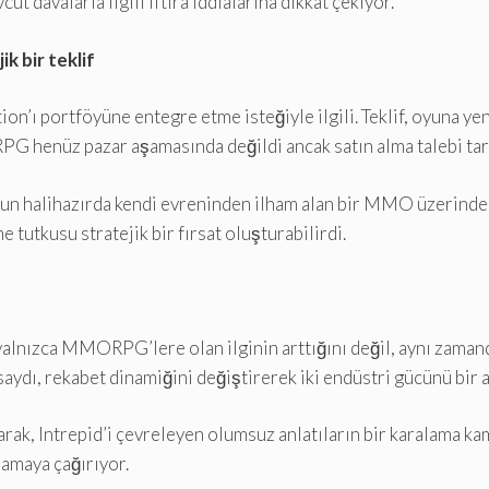
ut davalarla ilgili iftira iddialarına dikkat çekiyor.
k bir teklif
n’ı portföyüne entegre etme isteğiyle ilgili. Teklif, oyuna ye
henüz pazar aşamasında değildi ancak satın alma talebi tara
n halihazırda kendi evreninden ilham alan bir MMO üzerinde çal
utkusu stratejik bir fırsat oluşturabilirdi.
 yalnızca MMORPG’lere olan ilginin arttığını değil, aynı zama
saydı, rekabet dinamiğini değiştirerek iki endüstri gücünü bir a
olarak, Intrepid’i çevreleyen olumsuz anlatıların bir karalama 
amaya çağırıyor.