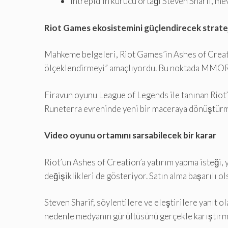
Intrepid’in kurucu ortağı Steven Sharif, mevc
Riot Games ekosistemini güçlendirecek strateji
Mahkeme belgeleri, Riot Games’in Ashes of Creatio
ölçeklendirmeyi” amaçlıyordu. Bu noktada MMORPG 
Firavun oyunu League of Legends ile tanınan Riot’u
Runeterra evreninde yeni bir maceraya dönüştürme t
Video oyunu ortamını sarsabilecek bir karar
Riot’un Ashes of Creation’a yatırım yapma isteği,
değişiklikleri de gösteriyor. Satın alma başarılı ol
Steven Sharif, söylentilere ve eleştirilere yanıt 
nedenle medyanın gürültüsünü gerçekle karıştırm