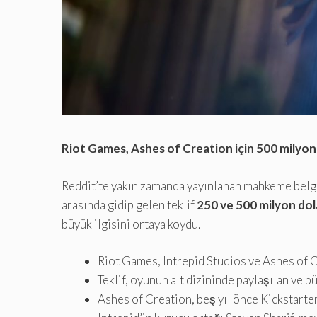
Riot Games, Ashes of Creation için 500 milyon d
Reddit’te yakın zamanda yayınlanan mahkeme belge
arasında gidip gelen teklif
250 ve 500 milyon dol
büyük ilgisini ortaya koydu.
Riot Games, Intrepid Studios ve Ashes of Cr
Teklif, oyunun alt dizininde paylaşılan ve 
Ashes of Creation, beş yıl önce Kickstarte