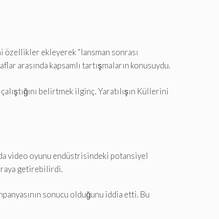
ni özellikler ekleyerek “lansman sonrası
flar arasında kapsamlı tartışmaların konusuydu.
ıştığını belirtmek ilginç. Yaratılışın Küllerini
nda video oyunu endüstrisindeki potansiyel
raya getirebilirdi.
kampanyasının sonucu olduğunu iddia etti. Bu