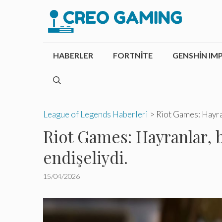
İçeriğe
atla
HABERLER
FORTNITE
GENSHIN IM
League of Legends Haberleri
>
Riot Games: Hayran
Riot Games: Hayranlar, b
endişeliydi.
15/04/2026