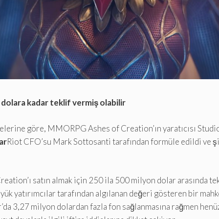
olara kadar teklif vermiş olabilir
lerine göre, MMORPG Ashes of Creation’ın yaratıcısı Studio In
ar
Riot CFO’su Mark Sottosanti tarafından formüle edildi ve ş
eation’ı satın almak için 250 ila 500 milyon dolar arasında tek
büyük yatırımcılar tarafından algılanan değeri gösteren bir mah
r’da 3,27 milyon dolardan fazla fon sağlanmasına rağmen henüz h