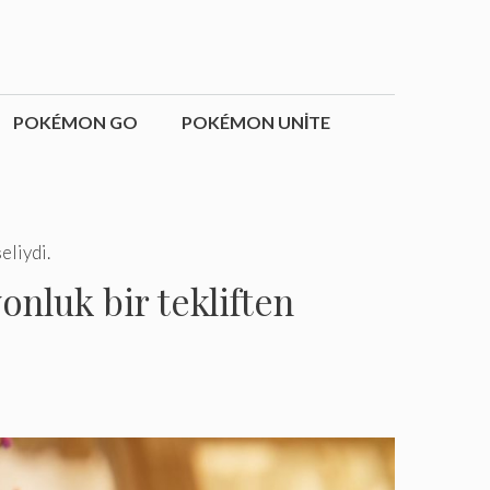
POKÉMON GO
POKÉMON UNITE
eliydi.
onluk bir tekliften