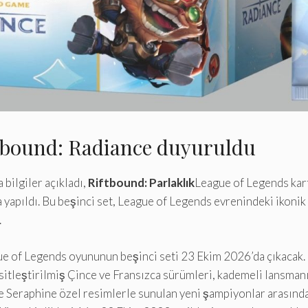
ftbound: Radiance duyuruldu
bilgiler açıkladı,
Riftbound: Parlaklık
League of Legends kart 
apıldı. Bu beşinci set, League of Legends evrenindeki ikonik k
.
e of Legends oyununun beşinci seti 23 Ekim 2026’da çıkacak.
asitleştirilmiş Çince ve Fransızca sürümleri, kademeli lansmanı
e Seraphine özel resimlerle sunulan yeni şampiyonlar arasında 