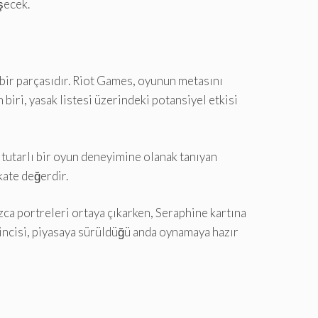
eşecek.
ir parçasıdır. Riot Games, oyunun metasını
iri, yasak listesi üzerindeki potansiyel etkisi
 tutarlı bir oyun deneyimine olanak tanıyan
kate değerdir.
ca portreleri ortaya çıkarken, Seraphine kartına
kincisi, piyasaya sürüldüğü anda oynamaya hazır