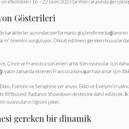
’ ön etkinlikleri 16 – 22 Ekim 2023 tarihleri ​​arasında gerçekl
on Gösterileri
e karakterler açısından performansı güçlendirme bağlamının b
arın” önemini vurguluyor. Dikkat edilmesi gereken hususlardan b
ce, Çince ve Fransızca sürümleri artık tüm oyuncular için daha
eği yakın zamanda eklenen Fransızca konuşan hayranlar için dik
ko, Evelynn ve Seraphine yer alıyor. Ekko ve Evelynn’in yalnız
likte Riftbound: Radiance Showdown destesine dahil edilecek. İ
i oyuncuların ilgisini çeker.
mesi gereken bir dinamik