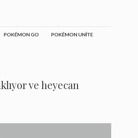
POKÉMON GO
POKÉMON UNITE
!
ıklıyor ve heyecan