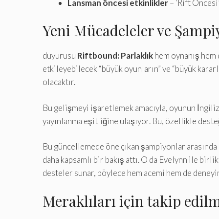
Lansman öncesi etkinlikler
– ‘Rift Öncesi
Yeni Mücadeleler ve Şampiy
duyurusu
Riftbound: Parlaklık
hem oynanış hem d
etkileyebilecek “büyük oyunların” ve “büyük kararl
olacaktır.
Bu gelişmeyi işaretlemek amacıyla, oyunun İngiliz
yayınlanma eşitliğine ulaşıyor. Bu, özellikle dest
Bu güncellemede öne çıkan şampiyonlar arasında Ek
daha kapsamlı bir bakış attı. O da Evelynn ile bir
desteler sunar, böylece hem acemi hem de deneyiml
Meraklıları için takip edil