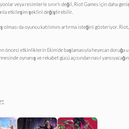
onlar veya resimlerle sınırlı değil, Riot Games için daha geniş
la etkileşim şeklini değiştirebilir.
 olması da oyuncu katılımını artırma isteğini gösteriyor. Riot, 
n öncesi etkinliklerin Ekim’de başlamasıyla heyecan doruğa ul
nesinde oynanış ve rekabet gücü açısından nasıl yansıyacağını
r: