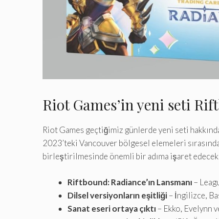
Riot Games’in yeni seti Ri
Riot Games geçtiğimiz günlerde yeni seti hakkında 
2023’teki Vancouver bölgesel elemeleri sırasında y
birleştirilmesinde önemli bir adıma işaret edecek
Riftbound: Radiance’ın Lansmanı
– Leagu
Dilsel versiyonların eşitliği
– İngilizce, B
Sanat eseri ortaya çıktı
– Ekko, Evelynn v