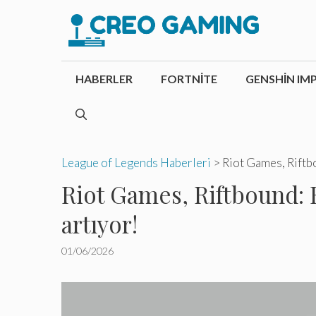
İçeriğe
atla
HABERLER
FORTNITE
GENSHIN IM
League of Legends Haberleri
>
Riot Games, Riftbo
Riot Games, Riftbound: R
artıyor!
01/06/2026