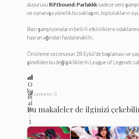
duyurusu
Riftbound: Parlaklık
sadece yeni şampiy
ve oynanışa yönelik bu yaklaşım, toplulukların oyun
Bazı şampiyonaların belirli etkinliklere odaklanmış
hayran ağından faydalanabilir.
Önizleme sezonunun 28 Eylül’de başlaması ve yayı
şimdiden bu değişikliklerin League of Legends sah
O
ku
Lectures :
3
m
al
Bu makaleler de ilginizi çekebili
ar
:
1