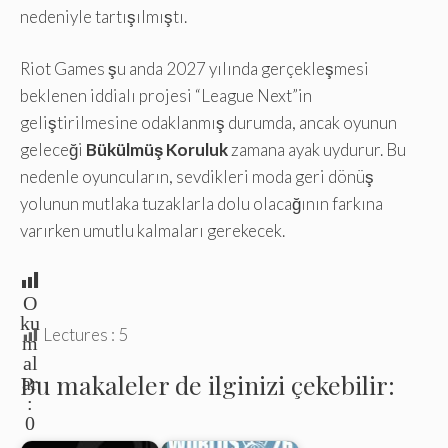
nedeniyle tartışılmıştı.
Riot Games şu anda 2027 yılında gerçekleşmesi
beklenen iddialı projesi “League Next”in
geliştirilmesine odaklanmış durumda, ancak oyunun
geleceği
Bükülmüş Koruluk
zamana ayak uydurur. Bu
nedenle oyuncuların, sevdikleri moda geri dönüş
yolunun mutlaka tuzaklarla dolu olacağının farkına
varırken umutlu kalmaları gerekecek.
O
ku
Lectures :
5
m
al
Bu makaleler de ilginizi çekebilir:
ar
:
0