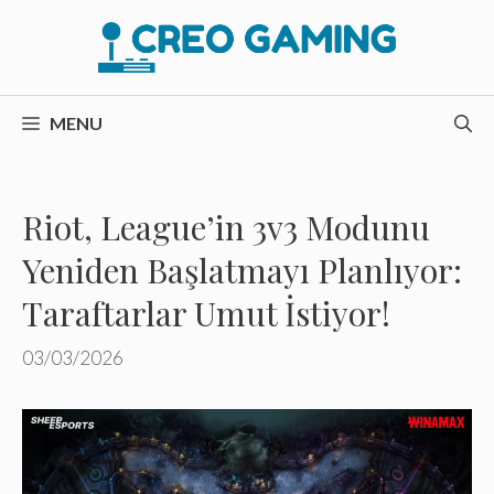
İçeriğe
atla
MENU
Riot, League’in 3v3 Modunu
Yeniden Başlatmayı Planlıyor:
Taraftarlar Umut İstiyor!
03/03/2026