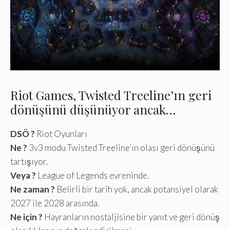
Riot Games, Twisted Treeline’ın geri
dönüşünü düşünüyor ancak…
DSÖ ?
Riot Oyunları
Ne ?
3v3 modu Twisted Treeline’ın olası geri dönüşünü
tartışıyor.
Veya ?
League of Legends evreninde.
Ne zaman ?
Belirli bir tarih yok, ancak potansiyel olarak
2027 ile 2028 arasında.
Ne için ?
Hayranların nostaljisine bir yanıt ve geri dönüş