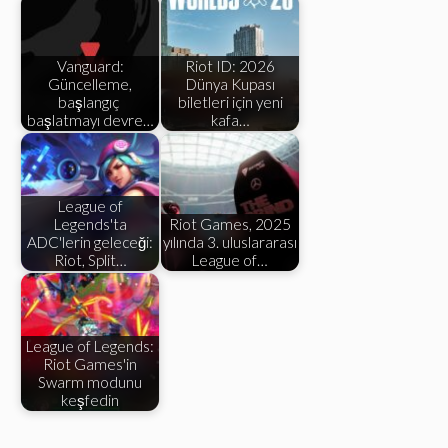
Vanguard:
Riot ID: 2026
Güncelleme,
Dünya Kupası
başlangıç ​​
biletleri için yeni
başlatmayı devre…
kafa…
League of
Legends'ta
Riot Games, 2025
ADC'lerin geleceği:
yılında 3. uluslararası
Riot, Split…
League of…
League of Legends:
Riot Games'in
Swarm modunu
keşfedin