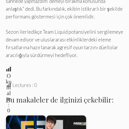
sahnede yapmazdım’ demeyi bırakma konusunda
anlaştık” dedi. Bu farkındalık, ekibin istikrarlı bir şekilde
performans göstermesi için çok önemlidir.
Sezon ilerledikçe Team Liquid potansiyelini sergilemeye
devam ediyor ve uluslararası etkinliklerdeki eleme
fırsatlarına hazırlanarak agresif oyun tarzını düellolar
aracılığıyla sürdürmeyi hedefliyor.
O
ku
Lectures :
0
m
al
Bu makaleler de ilginizi çekebilir:
ar
:
0