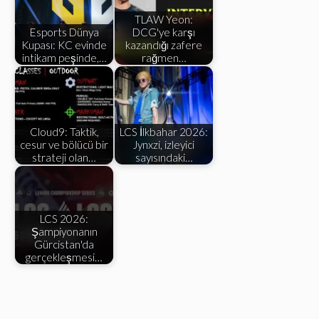
TLAW Yeon:
Esports Dünya
DCG'ye karşı
Kupası: KC evinde
kazandığı zafere
intikam peşinde,…
rağmen…
Cloud9: Taktik,
LCS İlkbahar 2026:
cesur ve bölücü bir
Jynxzi, izleyici
strateji olan…
sayısındaki…
LCS 2026:
Şampiyonanın
Gürcistan'da
gerçekleşmesi…