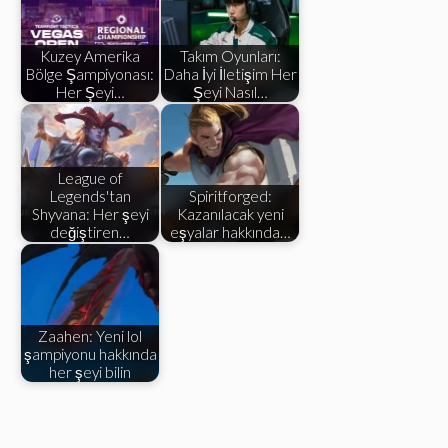
Kuzey Amerika
Takım Oyunları:
Bölge Şampiyonası:
Daha İyi İletişim Her
Her Şeyi…
Şeyi Nasıl…
League of
Legends'tan
Spiritforged:
Shyvana: Her şeyi
Kazanılacak yeni
değiştiren…
eşyalar hakkında…
Zaahen: Yeni lol
şampiyonu hakkında
her şeyi bilin