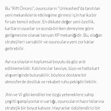
Bu “Rift Öncesi”, oyuncuların “Unleashed”da tanıtılan
yeni mekaniklerle etkileşime girmesi için harika bir
fırsatı temsil ediyor. En dikkate değer yeni özellik,
kartların oyunlar sırasında biriken deneyime göre
gelişmesine olanak tanıyan XP mekaniğidir. Bu, olağan
stratejileri sarsabilir ve oyunculara yeni zorluklar
getirebilir.
Ayrıca olayların toplumsal boyutu da göz ardı
edilmemelidir. Katılımcılar tavsiye, tüyo ve hatta kart
alışverişinde bulunabilir, böylece dostane bir
atmosferde dostluk ve rekabet ruhu pekiştirilebilir.
Jhin ve Vi gibi kendilerine özgü yeteneklere sahip
çeşitli şampiyonların varlığı, oyuncuların hazırlıklarına
stratejik bir boyut katıyor. Hayranlar ödüllendirici bir