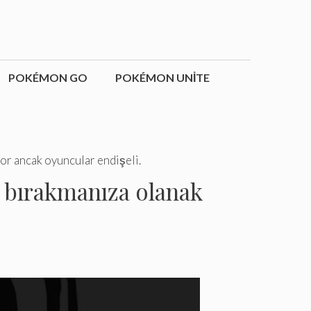
POKÉMON GO
POKÉMON UNITE
or ancak oyuncular endişeli.
ı bırakmanıza olanak