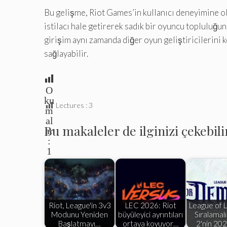
Bu gelişme, Riot Games’in kullanıcı deneyimine olan
istilacı hale getirerek sadık bir oyuncu topluluğu
girişim aynı zamanda diğer oyun geliştiricilerini
sağlayabilir.
O
ku
Lectures :
3
m
al
Bu makaleler de ilginizi çekebili
ar
:
1
Riot, League'in 3v3
LEC 2026: Riot
League of 
Modunu Yeniden
büyüleyici ayrıntıları
Sıralamal
Başlatmayı…
ortaya koyuyor…
2'nin 20