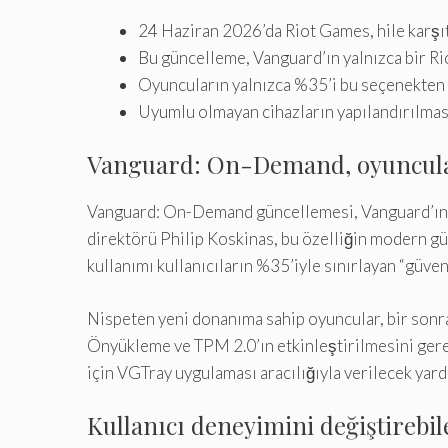
24 Haziran 2026’da Riot Games, hile karşıtı
Bu güncelleme, Vanguard’ın yalnızca bir Ri
Oyuncuların yalnızca %35’i bu seçenekten y
Uyumlu olmayan cihazların yapılandırılması
Vanguard: On-Demand, oyuncular 
Vanguard: On-Demand güncellemesi, Vanguard’ın ark
direktörü Philip Koskinas, bu özelliğin modern güv
kullanımı kullanıcıların %35’iyle sınırlayan “güve
Nispeten yeni donanıma sahip oyuncular, bir sonr
Önyükleme ve TPM 2.0’ın etkinleştirilmesini gerek
için VGTray uygulaması aracılığıyla verilecek yard
Kullanıcı deneyimini değiştirebile