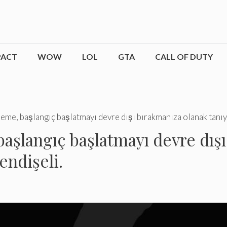
PACT
WOW
LOL
GTA
CALL OF DUTY
me, başlangıç ​​başlatmayı devre dışı bırakmanıza olanak tanıy
şlangıç ​​başlatmayı devre dış
endişeli.