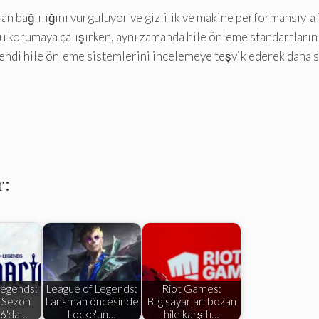
 bağlılığını vurguluyor ve gizlilik ve makine performansıyla ilg
nu korumaya çalışırken, aynı zamanda hile önleme standartların
 kendi hile önleme sistemlerini incelemeye teşvik ederek daha
r:
Legends:
League of Legends:
Riot Games:
ı Sezon
Lansman öncesinde
Bilgisayarları bozan
26'da…
Locke'un…
hile karşıtı…