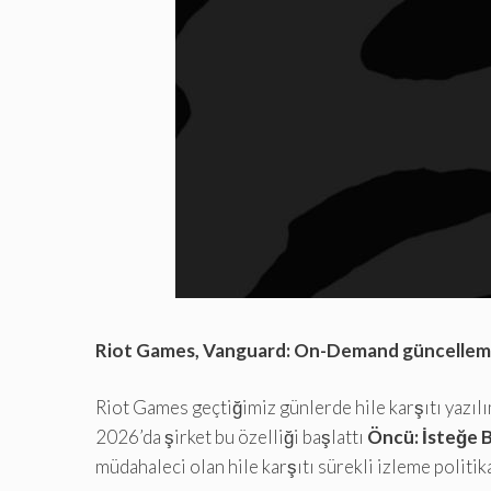
Riot Games, Vanguard: On-Demand güncellemesiy
Riot Games geçtiğimiz günlerde hile karşıtı yazıl
2026’da şirket bu özelliği başlattı
Öncü: İsteğe B
müdahaleci olan hile karşıtı sürekli izleme politik