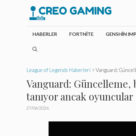
İçeriğe
atla
HABERLER
FORTNITE
GENSHIN IM
League of Legends Haberleri
>
Vanguard: Güncelle
Vanguard: Güncelleme, ba
tanıyor ancak oyuncular 
27/06/2026