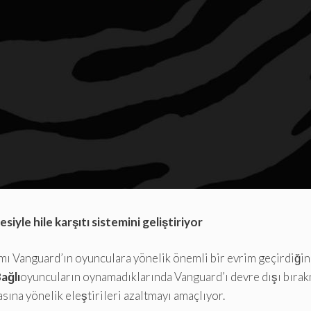
le hile karşıtı sistemini geliştiriyor
ımı Vanguard’ın oyunculara yönelik önemli bir evrim geçirdiği
ağlı
oyuncuların oynamadıklarında Vanguard’ı devre dışı bırakm
asına yönelik eleştirileri azaltmayı amaçlıyor.