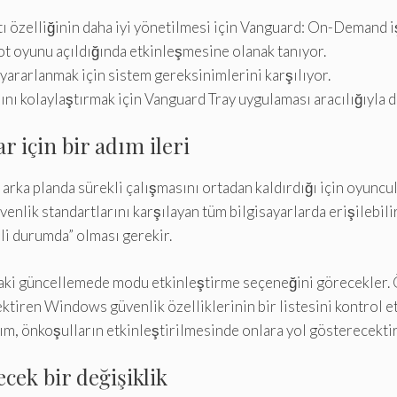
 özelliğinin daha iyi yönetilmesi için Vanguard: On-Demand işl
ot oyunu açıldığında etkinleşmesine olanak tanıyor.
ararlanmak için sistem gereksinimlerini karşılıyor.
nı kolaylaştırmak için Vanguard Tray uygulaması aracılığıyla d
için bir adım ileri
a planda sürekli çalışmasını ortadan kaldırdığı için oyuncula
enlik standartlarını karşılayan tüm bilgisayarlarda erişilebilir
nli durumda” olması gerekir.
aki güncellemede modu etkinleştirme seçeneğini görecekler. Ö
tiren Windows güvenlik özelliklerinin bir listesini kontrol et
ım, önkoşulların etkinleştirilmesinde onlara yol gösterecektir
cek bir değişiklik