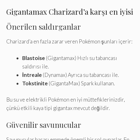
Gigantamax Charizard’a karşı en iyisi
Önerilen saldırganlar
Charizard’a en fazla zarar veren Pokémon şunları içerir:
Blastoise
(Gigantamax) Hızlı su tabancası
saldırısı ile.
İntreale
(Dynamax) Ayrıca su tabancası ile.
Tokstinite
(GigantaMax) Spark kullanan.
Bu su ve elektrikli Pokémon en iyi müttefiklerinizdir,
çünkü etkili kaya tipi gigantax mevcut değildir.
Güvenilir savunucular
Savunucular hasarı emmede önemli bir rol oynarlar. En