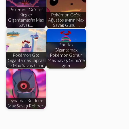
Pokemon Go'daki
Kingler
Pokémon Go'da
Gigantamax'ın Max
Ağustos ayının Max
Savaş…
Savaş Günü:…
Snorlax
Gigantamax,
Pokémon Go:
Pokémon Go'nun
Gigantamax Lapras
Max Savaş Günü'ne
ile Max Savaş Günü
girer
Dynamax Beldum:
Max Savaş Rehberi