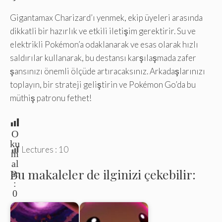
Gigantamax Charizard’ı yenmek, ekip üyeleri arasında
dikkatli bir hazırlık ve etkili iletişim gerektirir. Su ve
elektrikli Pokémon’a odaklanarak ve esas olarak hızlı
saldırılar kullanarak, bu destansı karşılaşmada zafer
şansınızı önemli ölçüde artıracaksınız. Arkadaşlarınızı
toplayın, bir strateji geliştirin ve Pokémon Go’da bu
müthiş patronu fethet!
O
ku
Lectures :
10
m
al
Bu makaleler de ilginizi çekebilir:
ar
:
0