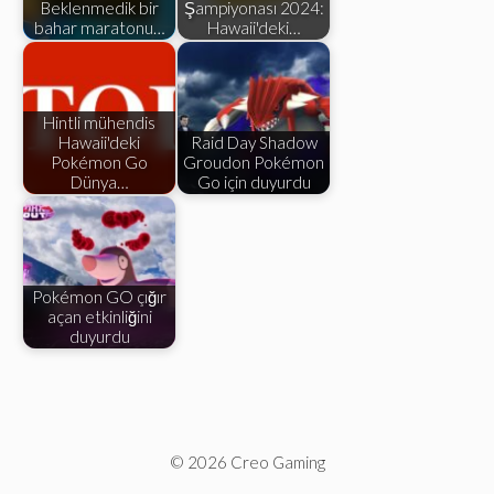
Beklenmedik bir
Şampiyonası 2024:
bahar maratonu…
Hawaii'deki…
Hintli mühendis
Hawaii'deki
Raid Day Shadow
Pokémon Go
Groudon Pokémon
Dünya…
Go için duyurdu
Pokémon GO çığır
açan etkinliğini
duyurdu
© 2026 Creo Gaming