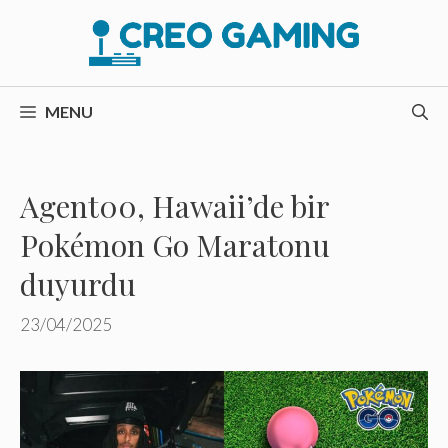
İçeriğe
atla
MENU
Agent00, Hawaii’de bir
Pokémon Go Maratonu
duyurdu
23/04/2025