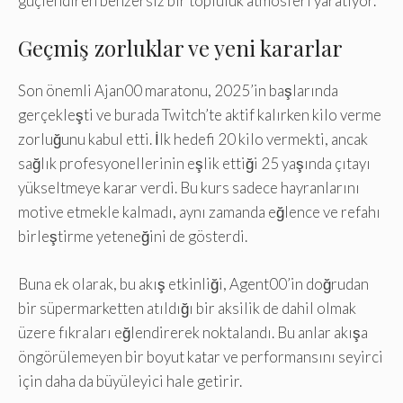
güçlendiren benzersiz bir topluluk atmosferi yaratıyor.
Geçmiş zorluklar ve yeni kararlar
Son önemli Ajan00 maratonu, 2025’in başlarında
gerçekleşti ve burada Twitch’te aktif kalırken kilo verme
zorluğunu kabul etti. İlk hedefi 20 kilo vermekti, ancak
sağlık profesyonellerinin eşlik ettiği 25 yaşında çıtayı
yükseltmeye karar verdi. Bu kurs sadece hayranlarını
motive etmekle kalmadı, aynı zamanda eğlence ve refahı
birleştirme yeteneğini de gösterdi.
Buna ek olarak, bu akış etkinliği, Agent00’in doğrudan
bir süpermarketten atıldığı bir aksilik de dahil olmak
üzere fıkraları eğlendirerek noktalandı. Bu anlar akışa
öngörülemeyen bir boyut katar ve performansını seyirci
için daha da büyüleyici hale getirir.