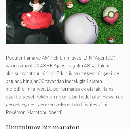
Popüler flama ve AMP ekibinin üyesi DIN “Agent00”,
yakın zamanda X 48HR Ajansı başlıklı 48 saatlik bir
akarsu maratonu bitirdi. Etkinlik muhteşem bir şekilde
başladı, bir ajan00 tavandan inerek gizli ajanın
melodilerini alıyor. Bu performansa ek olarak, flama,
özel bölgesel Pokémon ile ünlü bir hedef olan Hawaii’de
gerçekleşmesi gereken gelecekteki büyüleyici bir
Pokémon Maratonu önerdi.
Unutulmaz bir maraton