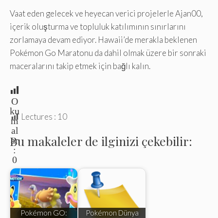
Vaat eden gelecek ve heyecan verici projelerle Ajan00,
içerik oluşturma ve topluluk katılımının sınırlarını
zorlamaya devam ediyor. Hawaii’de merakla beklenen
Pokémon Go Maratonu da dahil olmak üzere bir sonraki
maceralarını takip etmek için bağlı kalın.
O
ku
Lectures :
10
m
al
Bu makaleler de ilginizi çekebilir:
ar
:
0
Pokémon GO:
Pokémon Dünya