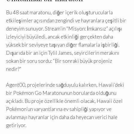
Bu 48 saat maratonu, diğer içerik oluşturucularla
etkileşimler açısından zengindi ve hayranlara çeşitli bir
deneyim sunuyor. Stream’in “Misyon: İmkansız” açılışı
izleyiciyi büyüledi, ancak etkinliği gerçekten daha
yüksek bir seviyeye taşıyan diğer flamalarla işbirliği.
Dışarıda bir an için Tylil James, seyircilerin merakını
sokan bir soru sordu: “Bir sonraki büyük projeniz
nedir?”
Agent00, projelerinde sağduyulu kalırken, Hawaii’deki
bir Pokémon Go Maratonunun borularda olduğunu
açıkladı. Bu proje özellikle önemli olacak, Hawaii özel
Pokémon’un varyantlarına ev sahipliği yapıyor ve
avlanmayı hayranlar için daha da heyecan verici hale
getiriyor.