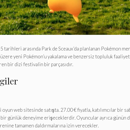
rihleri ​​arasında Park de Sceaux’da planlanan Pokémon merakl
k üzere yeni Pokémon’u yakalama ve benzersiz topluluk faaliyetl
en bir dizi festivalin bir parçasıdır.
giler
oyun web sitesinde satışta. 27.00 € fiyatla, katılımcılar bir 
bir günlük deneyime erişeceklerdir. Oyuncular ayrıca günün di
vrenine tamamen daldırmalarına izin verecekler.