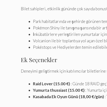
Bilet sahipleri, etkinlik gününde çok sayıda bonus
Park habitatlarında ve şehirde görünen t
Pokémon Shiny ile tanışma şansında bir ar
İnkübatörlere yerleştirilen yumurtalar içi
Volcanion ile bir toplantıya yol açan özel b
Pokéstops ve Hediyelerden temin edilebile
Ek Seçenekler
Deneyimi geliştirmek için katılımcılar biletlerine
Raid Lover (15.00 €)
: Günde 18 RAID geçiş
Yumurta thussiast (15.00 €)
: Yumurta iç
Kasabada Ek Oyun Günü (18,00 €/gün)
: