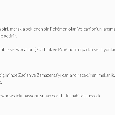
biri, merakla beklenen bir Pokémon olan Volcanion’un lansman
e getirir.
tibax ve Baxcalibur) Carbink ve Pokémon’un parlak versiyonları
biçiminde Zacian ve Zamazenta’yı canlandıracak. Yeni mekanik, 
.
Unwnows inkübasyonu sunan dört farklı habitat sunacak.