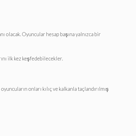
ı olacak. Oyuncular hesap başına yalnızca bir
nı ilk kez keşfedebilecekler.
oyuncuların onları kılıç ve kalkanla taçlandırılmış