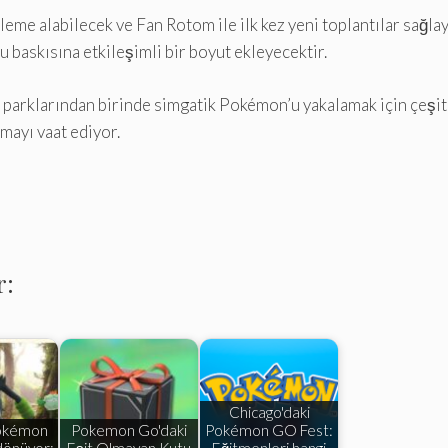
leme alabilecek ve Fan Rotom ile ilk kez yeni toplantılar sağla
bu baskısına etkileşimli bir boyut ekleyecektir.
arklarından birinde simgatik Pokémon’u yakalamak için çeşitli
lmayı vaat ediyor.
r:
Chicago'daki
okémon
Pokemon Go'daki
Pokémon GO Fest:
dönüyor:
Eşit Olmayan Kutu
Eğitmenleri hangi