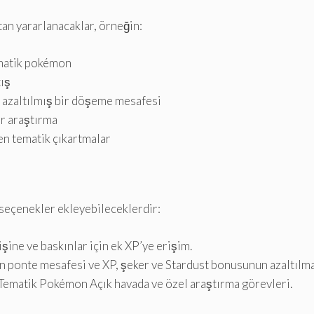
tan yararlanacaklar, örneğin:
ematik pokémon
tış
n azaltılmış bir döşeme mesafesi
ir araştırma
n tematik çıkartmalar
 seçenekler ekleyebileceklerdir:
ine ve baskınlar için ek XP’ye erişim.
in ponte mesafesi ve XP, şeker ve Stardust bonusunun azaltılma
 Tematik Pokémon Açık havada ve özel araştırma görevleri.