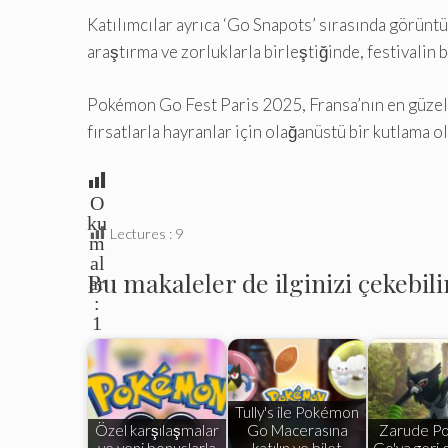
Katılımcılar ayrıca ‘Go Snapots’ sırasında görüntü
araştırma ve zorluklarla birleştiğinde, festivalin 
Pokémon Go Fest Paris 2025, Fransa’nın en güzel p
fırsatlarla hayranlar için olağanüstü bir kutlama o
O
ku
Lectures :
9
m
al
Bu makaleler de ilginizi çekebili
ar
:
1
Tully's ile Pokémon
Özel karşılaşmalar
Go Macerasına
Zarude P
ve yeni bonuslarla
katılın ve bilet
Go'ya geri 