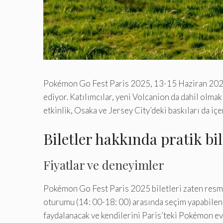
Pokémon Go Fest Paris 2025, 13-15 Haziran 2025 ta
ediyor. Katılımcılar, yeni Volcanion da dahil olma
etkinlik, Osaka ve Jersey City’deki baskıları da içer
Biletler hakkında pratik bil
Fiyatlar ve deneyimler
Pokémon Go Fest Paris 2025 biletleri zaten resmi 
oturumu (14: 00-18: 00) arasında seçim yapabilen 
faydalanacak ve kendilerini Paris’teki Pokémon e