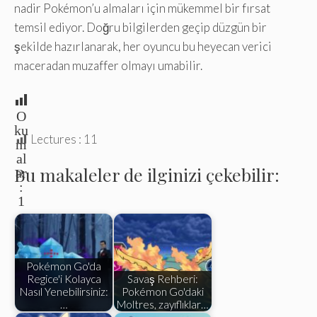
nadir Pokémon’u almaları için mükemmel bir fırsat
temsil ediyor. Doğru bilgilerden geçip düzgün bir
şekilde hazırlanarak, her oyuncu bu heyecan verici
maceradan muzaffer olmayı umabilir.
O
ku
Lectures :
11
m
al
Bu makaleler de ilginizi çekebilir:
ar
:
1
Pokémon Go'da
Regice'i Kolayca
Savaş Rehberi:
Nasıl Yenebilirsiniz:
Pokémon Go'daki
…
Moltres, zayıflıklar…