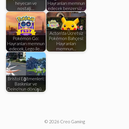
heyecan ve
Hayranları memnun
nostalji…
edecek benzersiz…
Acton'da Ücretsiz
Pokémon Go:
Pokémon Bahçesi:
Hayranları memnun
Hayranları
edecek, Lego ile…
memnun…
Bristol Eğitmenleri:
Baskınlar ve
Deino'nun dönüşü…
© 2026 Creo Gaming