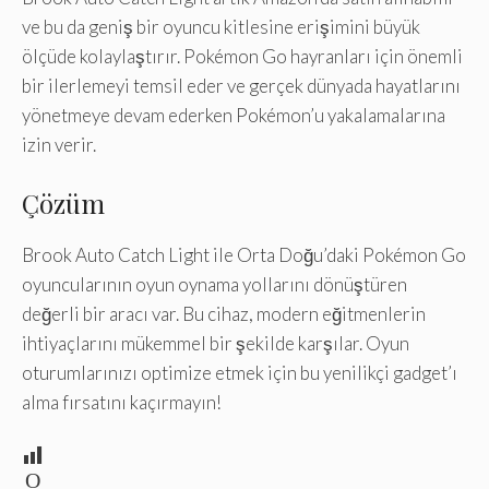
ve bu da geniş bir oyuncu kitlesine erişimini büyük
ölçüde kolaylaştırır. Pokémon Go hayranları için önemli
bir ilerlemeyi temsil eder ve gerçek dünyada hayatlarını
yönetmeye devam ederken Pokémon’u yakalamalarına
izin verir.
Çözüm
Brook Auto Catch Light ile Orta Doğu’daki Pokémon Go
oyuncularının oyun oynama yollarını dönüştüren
değerli bir aracı var. Bu cihaz, modern eğitmenlerin
ihtiyaçlarını mükemmel bir şekilde karşılar. Oyun
oturumlarınızı optimize etmek için bu yenilikçi gadget’ı
alma fırsatını kaçırmayın!
O