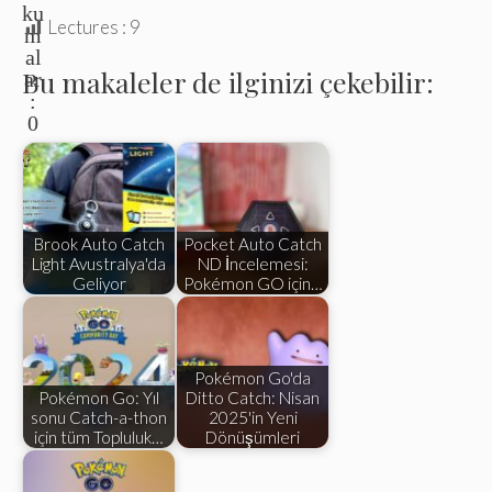
ku
Lectures :
9
m
al
Bu makaleler de ilginizi çekebilir:
ar
:
0
Brook Auto Catch
Pocket Auto Catch
Light Avustralya'da
ND İncelemesi:
Geliyor
Pokémon GO için…
Pokémon Go'da
Pokémon Go: Yıl
Ditto Catch: Nisan
sonu Catch-a-thon
2025'in Yeni
için tüm Topluluk…
Dönüşümleri