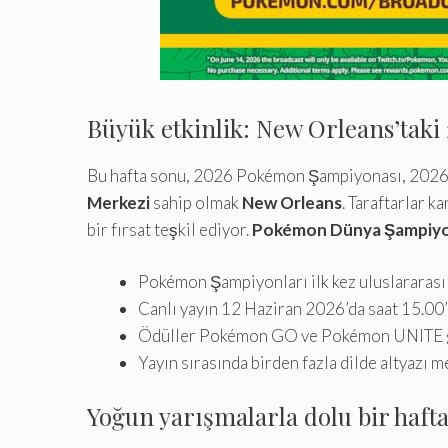
Büyük etkinlik: New Orleans’tak
Bu hafta sonu, 2026 Pokémon Şampiyonası, 2026’d
Merkezi
sahip olmak
New Orleans
. Taraftarlar k
bir fırsat teşkil ediyor.
Pokémon Dünya Şampiyo
Pokémon Şampiyonları ilk kez uluslararası
Canlı yayın 12 Haziran 2026’da saat 15.00’
Ödüller Pokémon GO ve Pokémon UNITE gibi
Yayın sırasında birden fazla dilde altyazı m
Yoğun yarışmalarla dolu bir haft