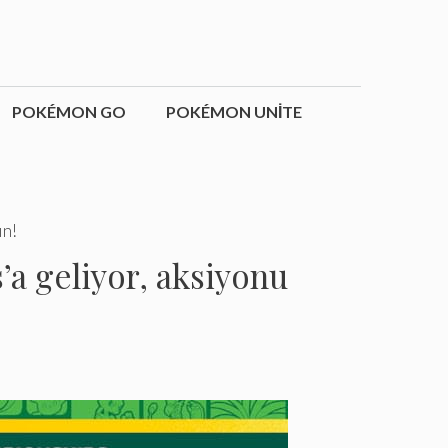
POKÉMON GO
POKÉMON UNITE
ın!
a geliyor, aksiyonu