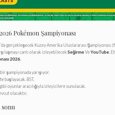
i 2026 Pokémon Şampiyonası
a gerçekleşecek Kuzey Amerika Uluslararası Şampiyonası (NA
arşılaşmayı canlı olarak izleyebilecek
Seğirme
Ve
YouTube
. E
nası 2026
.
 bir şampiyonada yarışıyor.
te başlayacak. BST.
 oyunlar aracılığıyla izleyicilere sunulacak.
evcut olacaktır.
a sonu