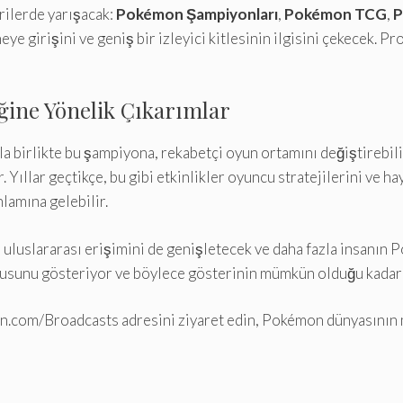
rilerde yarışacak:
Pokémon Şampiyonları
,
Pokémon TCG
,
P
girişini ve geniş bir izleyici kitlesinin ilgisini çekecek. Prog
ine Yönelik Çıkarımlar
 birlikte bu şampiyona, rekabetçi oyun ortamını değiştirebilir
r. Yıllar geçtikçe, bu gibi etkinlikler oyuncu stratejilerini ve 
lamına gelebilir.
ğin uluslararası erişimini de genişletecek ve daha fazla insanı
arzusunu gösteriyor ve böylece gösterinin mümkün olduğu kadar ç
n.com/Broadcasts adresini ziyaret edin, Pokémon dünyasının me