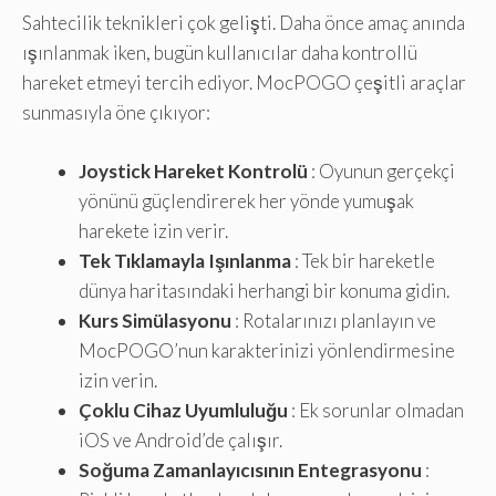
Sahtecilik teknikleri çok gelişti. Daha önce amaç anında
ışınlanmak iken, bugün kullanıcılar daha kontrollü
hareket etmeyi tercih ediyor. MocPOGO çeşitli araçlar
sunmasıyla öne çıkıyor:
Joystick Hareket Kontrolü
: Oyunun gerçekçi
yönünü güçlendirerek her yönde yumuşak
harekete izin verir.
Tek Tıklamayla Işınlanma
: Tek bir hareketle
dünya haritasındaki herhangi bir konuma gidin.
Kurs Simülasyonu
: Rotalarınızı planlayın ve
MocPOGO’nun karakterinizi yönlendirmesine
izin verin.
Çoklu Cihaz Uyumluluğu
: Ek sorunlar olmadan
iOS ve Android’de çalışır.
Soğuma Zamanlayıcısının Entegrasyonu
: