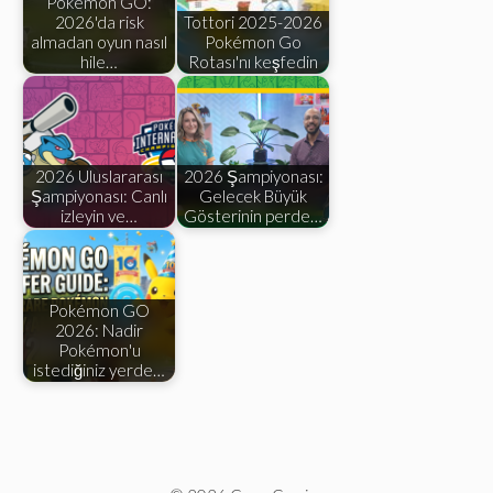
Pokémon GO:
2026'da risk
Tottori 2025-2026
almadan oyun nasıl
Pokémon Go
hile…
Rotası'nı keşfedin
2026 Uluslararası
2026 Şampiyonası:
Şampiyonası: Canlı
Gelecek Büyük
izleyin ve…
Gösterinin perde…
Pokémon GO
2026: Nadir
Pokémon'u
istediğiniz yerde…