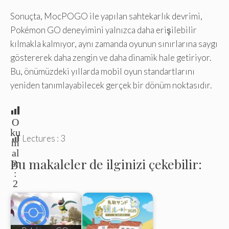
Sonuçta, MocPOGO ile yapılan sahtekarlık devrimi,
Pokémon GO deneyimini yalnızca daha erişilebilir
kılmakla kalmıyor, aynı zamanda oyunun sınırlarına saygı
göstererek daha zengin ve daha dinamik hale getiriyor.
Bu, önümüzdeki yıllarda mobil oyun standartlarını
yeniden tanımlayabilecek gerçek bir dönüm noktasıdır.
O
ku
Lectures :
3
m
al
Bu makaleler de ilginizi çekebilir:
ar
:
2