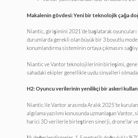
Makalenin gövdesi: Yeni bir teknolojik çağa do
Niantic, girişimini 2021’de başlatarak oyuncuları 
durumlarda gerekli olan büyük bir 3 boyutlu modeli
konumlandırma sisteminin ortaya çıkmasını sağlıy
Niantic ve Vantor teknolojilerinin birleşimi, gen
sahadaki ekipler genellikle uydu sinyalleri olmada
H2: Oyuncu verilerinin yenilikçi bir askeri kullan
Niantic ile Vantor arasında Aralık 2025’te kurulan
algılama yazılımı konusunda uzmanlaşan Vantor, si
harici 3D verilerle birleştiren sinerji, drone’lar v
İlk değerlendirmeler, 1,5 metrelik doğrulukla %70’