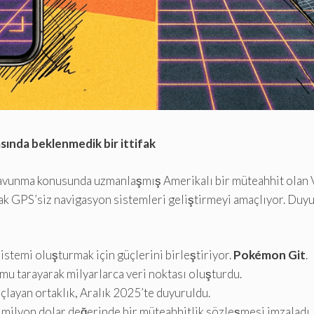
sında beklenmedik bir ittifak
avunma konusunda uzmanlaşmış Amerikalı bir müteahhit olan Van
ak GPS’siz navigasyon sistemleri geliştirmeyi amaçlıyor. Duyur
istemi oluşturmak için güçlerini birleştiriyor.
Pokémon Git
.
u tarayarak milyarlarca veri noktası oluşturdu.
açlayan ortaklık, Aralık 2025’te duyuruldu.
ilyon dolar değerinde bir müteahhitlik sözleşmesi imzaladı.