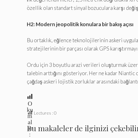
özellik olan standart sinyal bozuculara karşı değiş
H2: Modern jeopolitik konulara bir bakış açısı
Bu ortaklık, eğlence teknolojilerinin askeri uygu
stratejilerinin bir parçası olarak GPS karıştırmay
Ordu için 3 boyutlu arazi verileri oluşturmak üze
talebin arttığını gösteriyor. Her ne kadar Niantic
çağdaş askeri lojistik zorluklar arasındaki bağlant
O
ku
Lectures :
0
m
al
Bu makaleler de ilginizi çekebili
ar
: