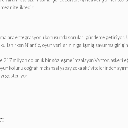
mez niteliktedir.
lamalara entegrasyonu konusunda soruları gündeme getiriyor. U
ı kullanırken Niantic, oyun verilerinin gelişmiş savunma girişi
re 217 milyon dolarlık bir sözleşme imzalayan Vantor, askeri 
 oyun kolunu coğrafi mekansal yapay zeka aktivitelerinden ayırm
ıyı gösteriyor.
r: