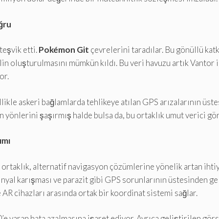
ğru
teşvik etti.
Pokémon Git
çevrelerini taradılar. Bu gönüllü kat
n oluşturulmasını mümkün kıldı. Bu veri havuzu artık Vantor il
or.
ellikle askeri bağlamlarda tehlikeye atılan GPS arızalarının ü
n yönlerini şaşırmış halde bulsa da, bu ortaklık umut verici gö
ımı
 ortaklık, alternatif navigasyon çözümlerine yönelik artan iht
nyal karışması ve parazit gibi GPS sorunlarının üstesinden ge
e AR cihazları arasında ortak bir koordinat sistemi sağlar.
e varan hata azalmasına işaret ediyor. Ayrıca geliştirilen görs