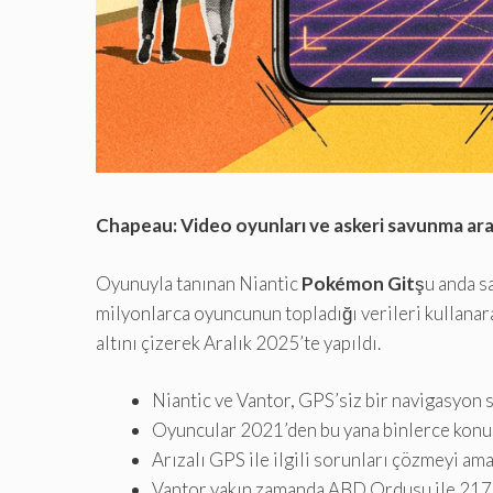
Chapeau: Video oyunları ve askeri savunma ara
Oyunuyla tanınan Niantic
Pokémon Git
şu anda s
milyonlarca oyuncunun topladığı verileri kullanar
altını çizerek Aralık 2025’te yapıldı.
Niantic ve Vantor, GPS’siz bir navigasyon s
Oyuncular 2021’den bu yana binlerce konum
Arızalı GPS ile ilgili sorunları çözmeyi am
Vantor yakın zamanda ABD Ordusu ile 217 m