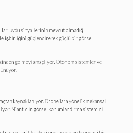
kılar, uydu sinyallerinin mevcut olmadığı
e işbirliğini güçlendirerek güçlü bir görsel
stesinden gelmeyi amaçlıyor. Otonom sistemler ve
rünüyor.
iyaçtan kaynaklanıyor. Drone’lara yönelik mekansal
liyor. Niantic’in görsel konumlandırma sistemini
el sistem, kritik askeri operasyonlarda önemli bir