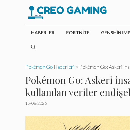
İçeriğe
atla
HABERLER
FORTNITE
GENSHIN IM
Pokémon Go Haberleri
>
Pokémon Go: Askeri insan
Pokémon Go: Askeri insa
kullanılan veriler endişel
15/06/2026