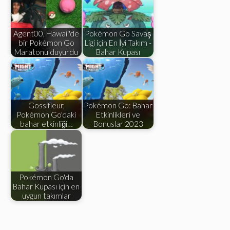
Agent00, Hawaii'de
Pokémon Go Savaş
bir Pokémon Go
Ligi için En İyi Takım -
Maratonu duyurdu
Bahar Kupası
Gossifleur,
Pokémon Go: Bahar
Pokémon Go'daki
Etkinlikleri ve
bahar etkinliği…
Bonuslar 2023
Pokémon Go'da
Bahar Kupası için en
uygun takımlar