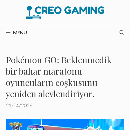
İçeriğe
atla
MENU
Pokémon GO: Beklenmedik
bir bahar maratonu
oyuncuların coşkusunu
yeniden alevlendiriyor.
21/04/2026