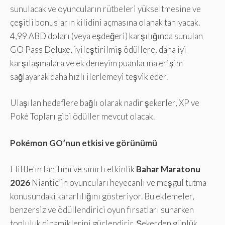
sunulacak ve oyuncuların rütbeleri yükseltmesine ve
çeşitli bonusların kilidini açmasına olanak tanıyacak.
4,99 ABD doları (veya eşdeğeri) karşılığında sunulan
GO Pass Deluxe, iyileştirilmiş ödüllere, daha iyi
karşılaşmalara ve ek deneyim puanlarına erişim
sağlayarak daha hızlı ilerlemeyi teşvik eder.
Ulaşılan hedeflere bağlı olarak nadir şekerler, XP ve
Poké Topları gibi ödüller mevcut olacak.
Pokémon GO’nun etkisi ve görünümü
Flittle’ın tanıtımı ve sınırlı etkinlik
Bahar Maratonu
2026
Niantic’in oyuncuları heyecanlı ve meşgul tutma
konusundaki kararlılığını gösteriyor. Bu eklemeler,
benzersiz ve ödüllendirici oyun fırsatları sunarken
topluluk dinamiklerini güçlendirir. Şekerden günlük