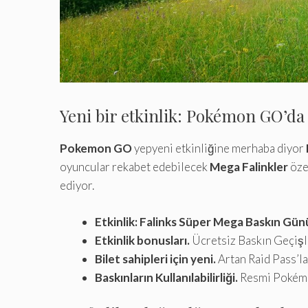
Yeni bir etkinlik: Pokémon GO’da
Pokemon GO
yepyeni etkinliğine merhaba diyor
oyuncular rekabet edebilecek
Mega Falinkler
özel
ediyor.
Etkinlik: Falinks Süper Mega Baskın Gün
Etkinlik bonusları.
Ücretsiz Baskın Geçişler
Bilet sahipleri için yeni.
Artan Raid Pass’la
Baskınların Kullanılabilirliği.
Resmi Pokémon