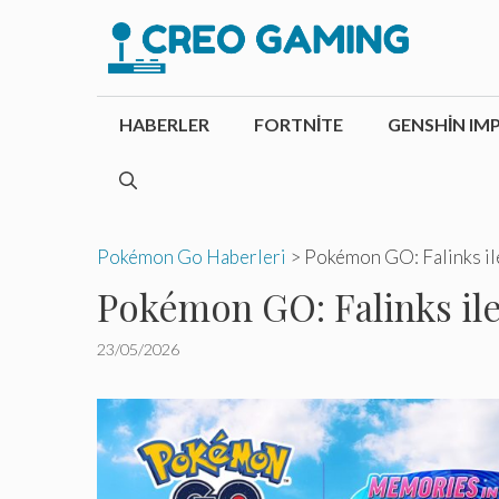
İçeriğe
atla
HABERLER
FORTNITE
GENSHIN IM
Pokémon Go Haberleri
>
Pokémon GO: Falinks ile
Pokémon GO: Falinks ile
23/05/2026