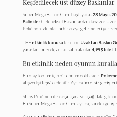
Keşfedilecek üst düzey Baskınlar
Süper Mega Baskın Günü başlayacak
23 Mayıs 2
Falinkler
Geleneksel Baskınlardan daha zorlu zorlu
Pokémon takımlarını bir araya getirmeleri gereke
THE
etkinlik bonusu
bir dahil
Uzaktan Baskın Geç
yararlanabilecek, ancak satın alanlar
4,99$ bilet
1
Bu etkinlik neden oyunun kurallar
Bu olay toplum için bir dönüm noktasıdır.
Pokem
alışverişi teşvik edebilir. Ayrıca ücretsiz geçişleri
Shiny Pokémon ile karşılaşma ve aşağıdaki gibi öd
Bu Süper Mega Baskın Günü ayrıca, sürekli gelişen