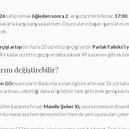
026
sahip olmak
öğleden sonra 2.
ve şu tarihte bitecek:
17:00
klarla karşı karşıya kalırken. Oyuncuların başarı şanslarını
cek.
işi artışı
(en fazla 20 ücretsiz geçiş) ve bir
Parlak Falinks’i 
4’e kadar ücretsiz geçiş ve daha yüksek XP kazanımı gibi ek bo
ını değiştirebilir?
on GO
oyuncuların Baskınlara olan ilgisini artırıyor. Ek zorlukl
n artması, etkinliği daha erişilebilir hale getirerek geniş katıl
üller kazanma fırsatı
Mawile Şeker XL
oyunun mevcut dinamikl
 bu maceraya hem deneyimlileri hem de yeni oyuncuları çeken ö