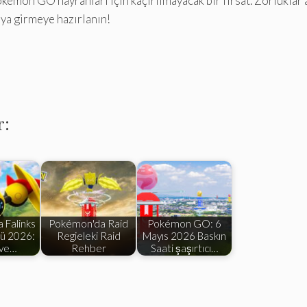
émon GO hayranları için kaçırılmayacak bir fırsat. Zorluklar a
aya girmeye hazırlanın!
r:
 Falinks
Pokémon'da Raid
Pokémon GO: 6
ü 2026:
Regieleki Raid
Mayıs 2026 Baskın
 ve…
Rehber
Saati şaşırtıcı…