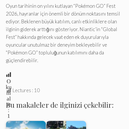
Oyun tarihinin on yılını kutlayan “Pokémon GO” Fest
2026, hayranlar için önemli bir dönüm noktasını temsil
ediyor. Beklenen büyük katılım, canlı etkinliklere olan
ilginin giderek arttığını gösteriyor. Niantic’in “Global
Fest” hakkında gelecek vaat eden ek duyurularıyla
oyuncular unutulmaz bir deneyim bekleyebilir ve
“Pokémon GO” topluluğunun katılımını daha da
güçlendirebilir.
O
ku
Lectures :
10
m
al
Bu makaleler de ilginizi çekebilir:
ar
:
1