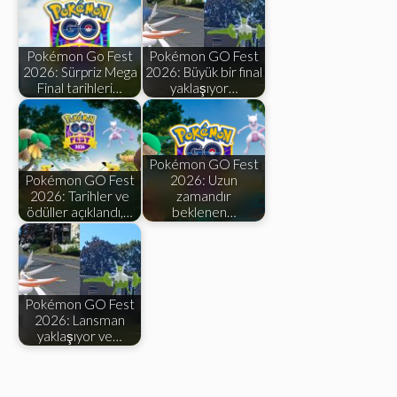
Pokémon Go Fest
Pokémon GO Fest
2026: Sürpriz Mega
2026: Büyük bir final
Final tarihleri…
yaklaşıyor…
Pokémon GO Fest
Pokémon GO Fest
2026: Uzun
2026: Tarihler ve
zamandır
ödüller açıklandı,…
beklenen…
Pokémon GO Fest
2026: Lansman
yaklaşıyor ve…