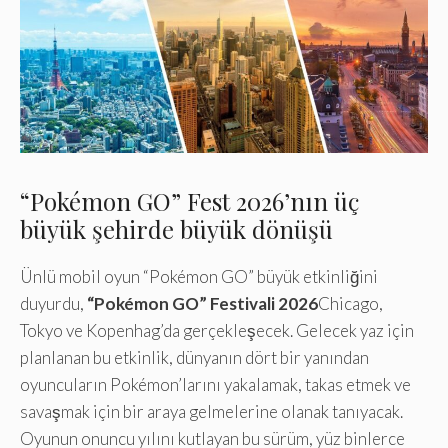
“Pokémon GO” Fest 2026’nın üç
büyük şehirde büyük dönüşü
Ünlü mobil oyun “Pokémon GO” büyük etkinliğini
duyurdu,
“Pokémon GO” Festivali 2026
Chicago,
Tokyo ve Kopenhag’da gerçekleşecek. Gelecek yaz için
planlanan bu etkinlik, dünyanın dört bir yanından
oyuncuların Pokémon’larını yakalamak, takas etmek ve
savaşmak için bir araya gelmelerine olanak tanıyacak.
Oyunun onuncu yılını kutlayan bu sürüm, yüz binlerce