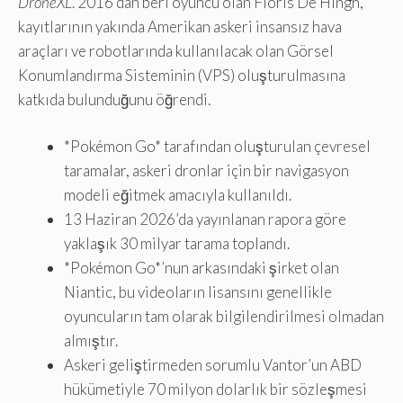
DroneXL
. 2016’dan beri oyuncu olan Floris De Hingh,
kayıtlarının yakında Amerikan askeri insansız hava
araçları ve robotlarında kullanılacak olan Görsel
Konumlandırma Sisteminin (VPS) oluşturulmasına
katkıda bulunduğunu öğrendi.
*Pokémon Go* tarafından oluşturulan çevresel
taramalar, askeri dronlar için bir navigasyon
modeli eğitmek amacıyla kullanıldı.
13 Haziran 2026’da yayınlanan rapora göre
yaklaşık 30 milyar tarama toplandı.
*Pokémon Go*’nun arkasındaki şirket olan
Niantic, bu videoların lisansını genellikle
oyuncuların tam olarak bilgilendirilmesi olmadan
almıştır.
Askeri geliştirmeden sorumlu Vantor’un ABD
hükümetiyle 70 milyon dolarlık bir sözleşmesi