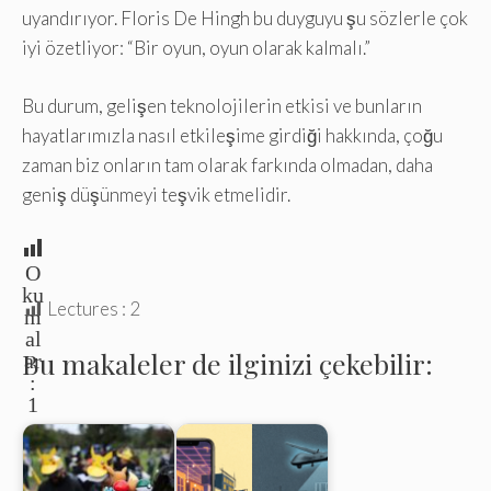
uyandırıyor. Floris De Hingh bu duyguyu şu sözlerle çok
iyi özetliyor: “Bir oyun, oyun olarak kalmalı.”
Bu durum, gelişen teknolojilerin etkisi ve bunların
hayatlarımızla nasıl etkileşime girdiği hakkında, çoğu
zaman biz onların tam olarak farkında olmadan, daha
geniş düşünmeyi teşvik etmelidir.
O
ku
Lectures :
2
m
al
Bu makaleler de ilginizi çekebilir:
ar
:
1