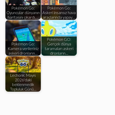
Pokémon Go:
Pokémon Go:
Oyuncular dünyanın
Askeri insansız hava
haritasını çıkardı,…
araçlarında yapay…
Pokémon GO:
Pokémon Go:
Gerçek dünya
Kamera verileriniz
taramaları askeri
askeri dronların…
dronların…
Lechonk: Mayıs
2026'daki
beklenmedik
Topluluk Günü…