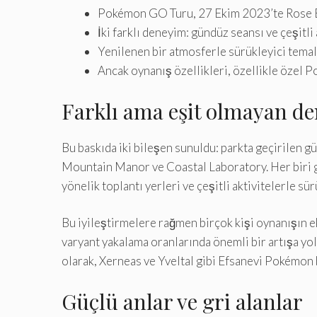
Pokémon GO Turu, 27 Ekim 2023’te Rose Bo
İki farklı deneyim: gündüz seansı ve çeşitl
Yenilenen bir atmosferle sürükleyici temalı 
Ancak oynanış özellikleri, özellikle özel P
Farklı ama eşit olmayan d
Bu baskıda iki bileşen sunuldu: parkta geçirilen g
Mountain Manor ve Coastal Laboratory. Her biri gerç
yönelik toplantı yerleri ve çeşitli aktivitelerle s
Bu iyileştirmelere rağmen birçok kişi oynanışın 
varyant yakalama oranlarında önemli bir artışa yol
olarak, Xerneas ve Yveltal gibi Efsanevi Pokémon ba
Güçlü anlar ve gri alanlar