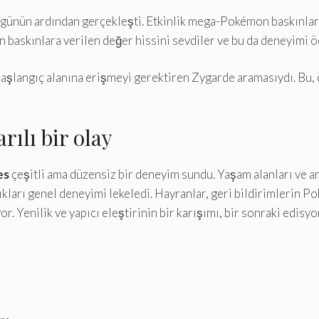
günün ardından gerçekleşti. Etkinlik mega-Pokémon baskınları
an baskınlara verilen değer hissini sevdiler ve bu da deneyimi öd
başlangıç ​​alanına erişmeyi gerektiren Zygarde aramasıydı. Bu, 
rılı bir olay
es
çeşitli ama düzensiz bir deneyim sundu. Yaşam alanları ve an
klıkları genel deneyimi lekeledi. Hayranlar, geri bildirimleri
r. Yenilik ve yapıcı eleştirinin bir karışımı, bir sonraki edis