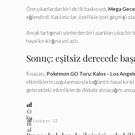
Öne çıkanlardan biri de ilk baskısıydı.
Mega Gece
eğlendirdi. Katılımcılar, özellikle özel geçmişi ol
Ancak tartışmalı yönlerden biri, parktan çıkıp bir 
hayal kırıklığına yol açtı.
Sonuç: eşitsiz derecede başa
Kısacası,
Pokémon GO Turu: Kalos – Los Angel
etkinliklerin uygulanmasıyla bağlantılı hayal kırı
gelecekteki etkinliklerde dikkate alınacağını umuyo
O
ku
Lectures :
12
m
al
ar