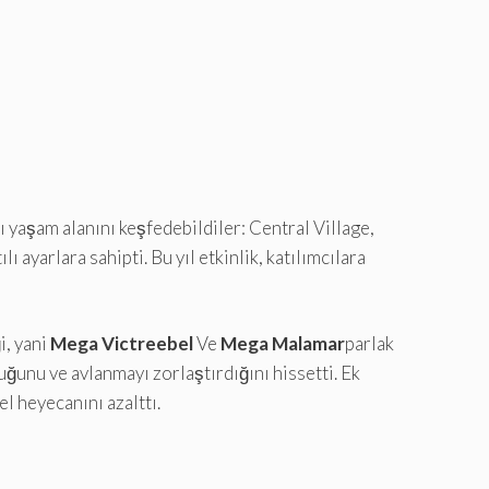
 yaşam alanını keşfedebildiler: Central Village,
ayarlara sahipti. Bu yıl etkinlik, katılımcılara
i, yani
Mega Victreebel
Ve
Mega Malamar
parlak
uğunu ve avlanmayı zorlaştırdığını hissetti. Ek
el heyecanını azalttı.