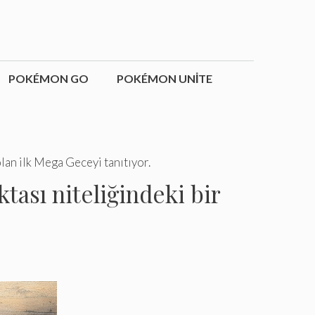
POKÉMON GO
POKÉMON UNITE
an ilk Mega Geceyi tanıtıyor.
ası niteliğindeki bir