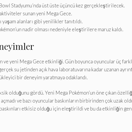
wl Stadyumu’nda üst üste üçüncü kez gerçekleştirilecek.
i aktiviteler sunan yeni Mega Gece.
yaşam alanları gibi yenilikler tanıtıldı.
okémon’un nadir olması nedeniyle eleştirilere maruz kaldı.
eneyimler
ün ve yeni Mega Gece etkinliği. Gün boyunca oyuncular üç farklı
ek su jetinden açık hava laboratuvarına kadar uzanan ayrıntılı 
ürükleyici bir deneyim yaratmaya odaklandı.
eksik olduğunu gördü. Yeni Mega Pokémon’un öne çıkan özelliğ
 açmadı ve bazı oyuncular baskınların birbirinden çok uzak old
skınları etkisiz olduğu için eleştirildi ve bu da etkinliğin gen