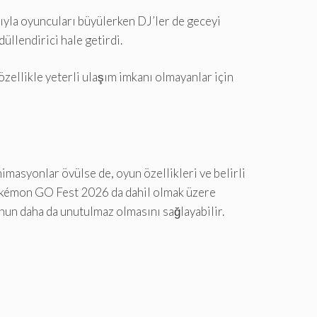
yla oyuncuları büyülerken DJ’ler de geceyi
üllendirici hale getirdi.
özellikle yeterli ulaşım imkanı olmayanlar için
imasyonlar övülse de, oyun özellikleri ve belirli
n Pokémon GO Fest 2026 da dahil olmak üzere
yonun daha da unutulmaz olmasını sağlayabilir.