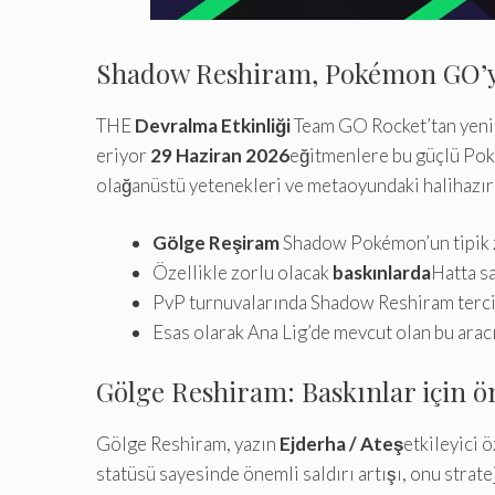
Shadow Reshiram, Pokémon GO’yu 
THE
Devralma Etkinliği
Team GO Rocket’tan yeni
eriyor
29 Haziran 2026
eğitmenlere bu güçlü Poké
olağanüstü yetenekleri ve metaoyundaki halihazır
Gölge Reşiram
Shadow Pokémon’un tipik z
Özellikle zorlu olacak
baskınlarda
Hatta s
PvP turnuvalarında Shadow Reshiram tercih ed
Esas olarak Ana Lig’de mevcut olan bu aracın
Gölge Reshiram: Baskınlar için ön
Gölge Reshiram, yazın
Ejderha / Ateş
etkileyici 
statüsü sayesinde önemli saldırı artışı, onu strate