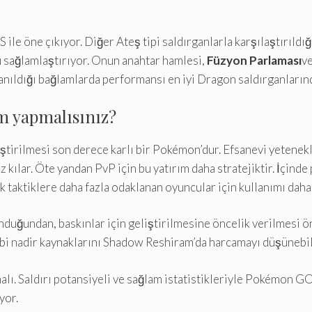
 ile öne çıkıyor. Diğer Ateş tipi saldırganlarla karşılaştırıld
u sağlamlaştırıyor. Onun anahtar hamlesi,
Füzyon Parlaması
ve
lanıldığı bağlamlarda performansı en iyi Dragon saldırganların
m yapmalısınız?
tirilmesi son derece karlı bir Pokémon’dur. Efsanevi yetenekl
 kılar. Öte yandan PvP için bu yatırım daha stratejiktir. İçinde
aktiklere daha fazla odaklanan oyuncular için kullanımı daha a
uğundan, baskınlar için geliştirilmesine öncelik verilmesi öne
ibi nadir kaynaklarını Shadow Reshiram’da harcamayı düşünebil
alı. Saldırı potansiyeli ve sağlam istatistikleriyle Pokémon 
yor.