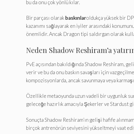
bu da onu çok yönlü kılar.
Bir parçası olarak
baskınlar
oldukça yüksek bir DPS
kazanımı sağlayarak en iyiler arasındaki konumun
önemlidir. Ancak Dragon tipi saldırgan olarak kul
Neden Shadow Reshiram’a yatırı
PvE açısından bakıldığında Shadow Reshiram, geliş
verir ve bu da onu baskın savaşları için vazgeçilmez
kompozisyonlarda, ancak savunmaya veya karmaşık t
Özellikle metaoyunda uzun vadeli bir uygunluk sund
geleceğe hazırlık amacıyla Şekerler ve Stardust g
Sonuçta Shadow Reshiram’ın gelişi hafife alınmam
birçok antrenörün seviyesini yükseltmeyi vaat edi