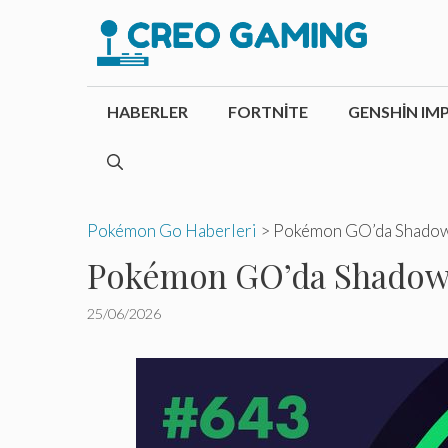
İçeriğe
atla
HABERLER
FORTNITE
GENSHIN IM
Pokémon Go Haberleri
>
Pokémon GO’da Shadow R
Pokémon GO’da Shadow R
25/06/2026