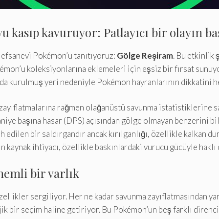
kasıp kavuruyor: Patlayıcı bir olayın ba
 efsanevi Pokémon’u tanıtıyoruz:
Gölge Reşiram
. Bu etkinlik
mon’u koleksiyonlarına eklemeleri için eşsiz bir fırsat sunu
da kurulmuş yeri nedeniyle Pokémon hayranlarının dikkatini h
ayıflatmalarına rağmen olağanüstü savunma istatistiklerine s
aniye başına hasar (DPS) açısından gölge olmayan benzerini bil
ilen bir saldırgandır ancak kırılganlığı, özellikle kalkan duru
 kaynak ihtiyacı, özellikle baskınlardaki vurucu gücüyle haklı ç
emli bir varlık
özellikler sergiliyor. Her ne kadar savunma zayıflatmasından 
jik bir seçim haline getiriyor. Bu Pokémon’un beş farklı direnci 