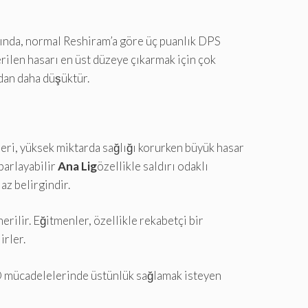
ığında, normal Reshiram’a göre üç puanlık DPS
rilen hasarı en üst düzeye çıkarmak için çok
dan daha düşüktür.
eri, yüksek miktarda sağlığı korurken büyük hasar
 parlayabilir
Ana Lig
özellikle saldırı odaklı
z belirgindir.
rilir. Eğitmenler, özellikle rekabetçi bir
irler.
GO mücadelelerinde üstünlük sağlamak isteyen