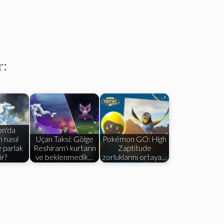
r:
n'da
 nasıl
Uçan Taksi: Gölge
Pokémon GO: High
e parlak
Reshiram'ı kurtarın
Zaptitude
ir?
ve beklenmedik…
zorluklarını ortaya…