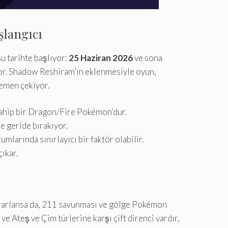
şlangıcı
 şu tarihte başlıyor:
25 Haziran 2026
ve sona
yor. Shadow Reshiram’ın eklenmesiyle oyun,
emen çekiyor.
ahip bir Dragon/Fire Pokémon’dur.
e geride bırakıyor.
mlarında sınırlayıcı bir faktör olabilir.
ıkar.
yararlansa da, 211 savunması ve gölge Pokémon
ve Ateş ve Çim türlerine karşı çift direnci vardır,