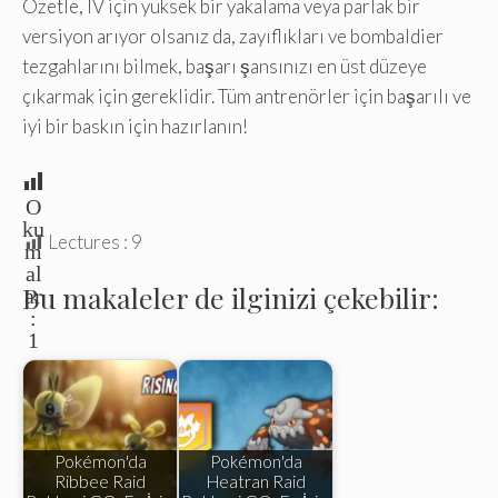
Özetle, IV için yüksek bir yakalama veya parlak bir
versiyon arıyor olsanız da, zayıflıkları ve bombaldier
tezgahlarını bilmek, başarı şansınızı en üst düzeye
çıkarmak için gereklidir. Tüm antrenörler için başarılı ve
iyi bir baskın için hazırlanın!
O
ku
Lectures :
9
m
al
Bu makaleler de ilginizi çekebilir:
ar
:
1
Pokémon'da
Pokémon'da
Ribbee Raid
Heatran Raid