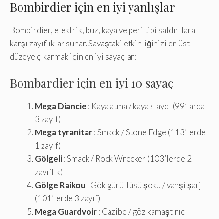
Bombirdier için en iyi yanlışlar
Bombirdier, elektrik, buz, kaya ve peri tipi saldırılara
karşı zayıflıklar sunar. Savaştaki etkinliğinizi en üst
düzeye çıkarmak için en iyi sayaçlar:
Bombardier için en iyi 10 sayaç
Mega Diancie
: Kaya atma / kaya slaydı (99’larda
3 zayıf)
Mega tyranitar
: Smack / Stone Edge (113’lerde
1 zayıf)
Gölgeli
: Smack / Rock Wrecker (103’lerde 2
zayıflık)
Gölge Raikou
: Gök gürültüsü şoku / vahşi şarj
(101’lerde 3 zayıf)
Mega Guardvoir
: Cazibe / göz kamaştırıcı