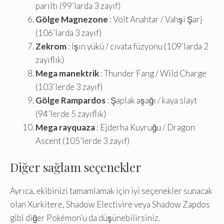
parıltı (99’larda 3 zayıf)
Gölge Magnezone
: Volt Anahtar / Vahşi Şarj
(106’larda 3 zayıf)
Zekrom
: Işın yükü / cıvata füzyonu (109’larda 2
zayıflık)
Mega manektrik
: Thunder Fang / Wild Charge
(103’lerde 3 zayıf)
Gölge Rampardos
: Şaplak aşağı / kaya slayt
(94’lerde 5 zayıflık)
Mega rayquaza
: Ejderha Kuyruğu / Dragon
Ascent (105’lerde 3 zayıf)
Diğer sağlam seçenekler
Ayrıca, ekibinizi tamamlamak için iyi seçenekler sunacak
olan Xurkitere, Shadow Electivire veya Shadow Zapdos
gibi diğer Pokémon’u da düşünebilirsiniz.