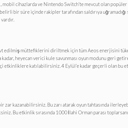
ği, mobil cihazlarda ve Nintendo Switch’te mevcut olan popül
belirli bir süre içinde rakipler tarafından saldırıya uğramadığ
vardır.
t edilmiş müttefiklerini diriltmek için tüm Aeos enerjisini tü
s’a kadar, heyecan verici kule savunması oyun modunu geri geti
çi etkinliklere katılabilirsiniz. 4 Eylül’e kadar geçerli olan bu
r zar kazanabilirsiniz. Bu zarı atarak oyun tahtasında ilerleye
siniz. Bu etkinlik sırasında 1000 İlahi Orman parası toplarsan