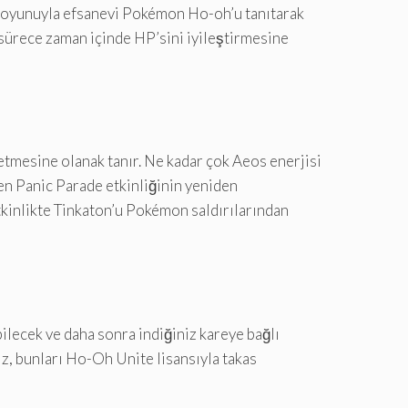
er oyunuyla efsanevi Pokémon Ho-oh’u tanıtarak
ı sürece zaman içinde HP’sini iyileştirmesine
ketmesine olanak tanır. Ne kadar çok Aeos enerjisi
ren Panic Parade etkinliğinin yeniden
 etkinlikte Tinkaton’u Pokémon saldırılarından
bilecek ve daha sonra indiğiniz kareye bağlı
ız, bunları Ho-Oh Unite lisansıyla takas